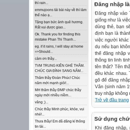
thì rain...
Đăng nhập là 
emmujoons tải bài này về thì làm
Đăng nhập vào T
thế nào ạ...
giống như là việc
Tặng bạn bức ảnh quê hương.
dùng thẻ, bạn s
Rất vui được giao...
định bạn là thàn
Ok. Thank you for finding this
việc người khác
mistake Phan Thi Thanh...
dụ nếu bạn khôn
eg. if it rains, I will stay at home
=>Should...
thể đăng nhập v
cảm ơn thầy...
thông tin linh ti
TVM TRUNG KIÊN GHÉ THĂM.
tên thật? Tên th
CHÚC GIA ĐÌNH SANG NĂM...
đều khác nhau. 
Thăm thầy Đoàn Phúc! Chúc
gõ để đăng nhập
năm mới mạnh giỏi!...
Vân (sinh năm 19
MH thăm thầy ĐMP chúc thầy
truy nhập không 
ngày mới nhiều niềm...
Trở về đầu trang
vâng ;)...
Chúc thầy Minh phúc, khỏe, vui
nhé!...
Sử dụng chức
Thưa thầy! Em đã đăng kí thông
tin tài...
Khi đăng nhập,