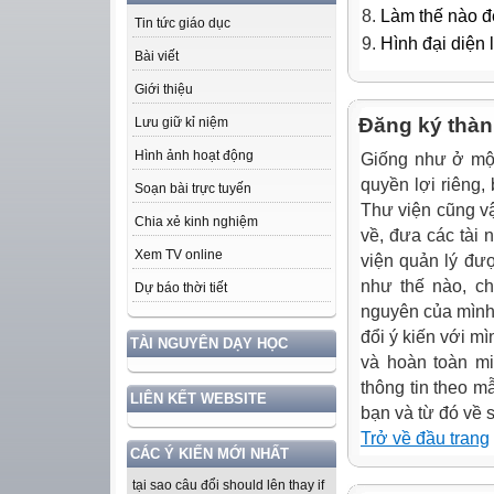
Làm thế nào để
Tin tức giáo dục
Hình đại diện 
Bài viết
Giới thiệu
Đăng ký thàn
Lưu giữ kỉ niệm
Hình ảnh hoạt động
Giống như ở một
quyền lợi riêng,
Soạn bài trực tuyến
Thư viện cũng vậy
Chia xẻ kinh nghiệm
về, đưa các tài 
Xem TV online
viện quản lý đư
như thế nào, ch
Dự báo thời tiết
nguyên của mình,
đổi ý kiến với m
TÀI NGUYÊN DẠY HỌC
và hoàn toàn mi
thông tin theo m
LIÊN KẾT WEBSITE
bạn và từ đó về 
Trở về đầu trang
CÁC Ý KIẾN MỚI NHẤT
tại sao câu đổi should lên thay if