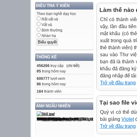
ĐIỀU TRA Ý KIẾN
Làm thế nào đ
Theo bạn nghề dạy học
Chỉ có thành viê
Rất vất vả
Vất vả
vậy, lần đầu tiê
Bình thường
mật khẩu (có thẻ
Nhàn hạ
xuất trong quá t
thẻ thành viên) 
sau vào Thư viện
THỐNG KÊ
bạn đã là thành 
456266
truy cập (
chi tiết
)
khẩu đã đăng ký
85
trong hôm nay
đăng nhập để tải
606777
lượt xem
Trở về đầu trang
86
trong hôm nay
184
thành viên
Tại sao file 
ẢNH NGẪU NHIÊN
Quý vị có thể 
bài giảng
Violet
đ
Trở về đầu trang