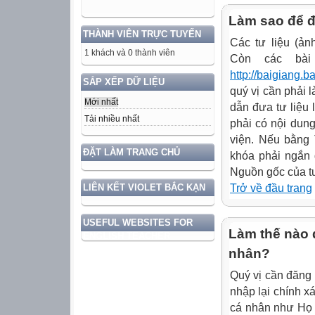
Làm sao để đư
THÀNH VIÊN TRỰC TUYẾN
Các tư liệu (ản
1 khách và 0 thành viên
Còn các bài 
http://baigiang.b
SẮP XẾP DỮ LIỆU
quý vị cần phải 
Mới nhất
dẫn đưa tư liệu
Tải nhiều nhất
phải có nội dun
viện. Nếu bằng 
ĐẶT LÀM TRANG CHỦ
khóa phải ngắn 
Nguồn gốc của tư 
LIÊN KẾT VIOLET BẮC KẠN
Trở về đầu trang
USEFUL WEBSITES FOR
Làm thế nào đ
ENGLISH TEACHER
nhân?
Quý vị cần đăng
nhập lại chính xá
cá nhân như Họ v