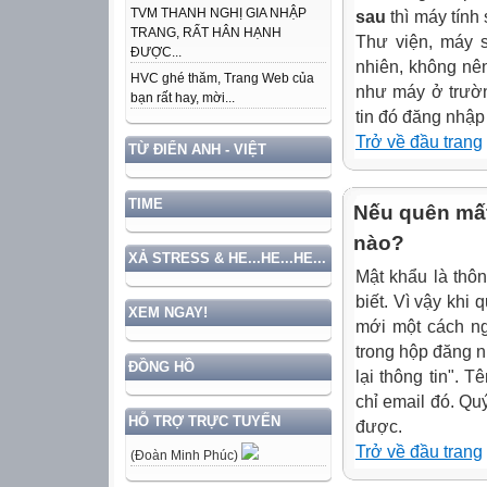
TVM THANH NGHỊ GIA NHẬP
sau
thì máy tính
TRANG, RẤT HÂN HẠNH
Thư viện, máy s
ĐƯỢC...
nhiên, không nê
HVC ghé thăm, Trang Web của
như máy ở trườn
bạn rất hay, mời...
tin đó đăng nhập
Trở về đầu trang
TỪ ĐIỂN ANH - VIỆT
TIME
Nếu quên mất
nào?
XẢ STRESS & HE...HE...HE...
Mật khẩu là thôn
biết. Vì vậy khi 
XEM NGAY!
mới một cách ng
trong hộp đăng n
ĐỒNG HỒ
lại thông tin". 
chỉ email đó. Qu
HỖ TRỢ TRỰC TUYẾN
được.
Trở về đầu trang
(Đoàn Minh Phúc)