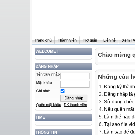
Trang chủ
Thành viên
Trợ giúp
Liên hệ
Xem T
WELCOME !
Chào mừng qu
ĐĂNG NHẬP
Tên truy nhập
Những câu h
Mật khẩu
Đăng ký thành
Ghi nhớ
Đăng nhập là g
Sử dụng chức 
Quên mật khẩu
ĐK thành viên
Nếu quên mất m
Làm thế nào để
TIME
Tại sao file v
Làm sao để đưa
THÔNG TIN