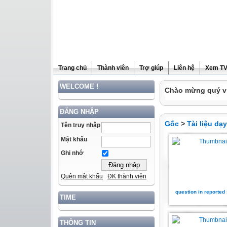
Trang chủ
Thành viên
Trợ giúp
Liên hệ
Xem T
WELCOME !
Chào mừng quý vị
ĐĂNG NHẬP
Gốc
>
Tài liệu dạ
Tên truy nhập
Mật khẩu
Ghi nhớ
Quên mật khẩu
ĐK thành viên
question in reported
TIME
THÔNG TIN