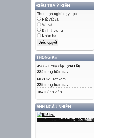
ĐIỀU TRA Ý KIẾN
Theo bạn nghề dạy học
Rất vất vả
Vất vả
Bình thường
Nhàn hạ
THỐNG KÊ
456671
truy cập (
chi tiết
)
224
trong hôm nay
607187
lượt xem
225
trong hôm nay
184
thành viên
ẢNH NGẪU NHIÊN