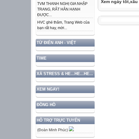
Xem ngày tốt,xấu
TVM THANH NGHỊ GIA NHẬP
TRANG, RẤT HÂN HẠNH
ĐƯỢC...
HVC ghé thăm, Trang Web của
bạn rất hay, mời...
TỪ ĐIỂN ANH - VIỆT
TIME
XẢ STRESS & HE...HE...HE...
XEM NGAY!
ĐỒNG HỒ
HỖ TRỢ TRỰC TUYẾN
(Đoàn Minh Phúc)