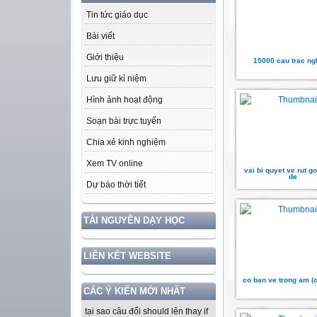
Tin tức giáo dục
Bài viết
Giới thiệu
15000 cau trac n
Lưu giữ kỉ niệm
Hình ảnh hoạt động
Soạn bài trực tuyến
Chia xẻ kinh nghiệm
Xem TV online
vai bi quyet ve rut 
de
Dự báo thời tiết
TÀI NGUYÊN DẠY HỌC
LIÊN KẾT WEBSITE
co ban ve trong am (
CÁC Ý KIẾN MỚI NHẤT
tại sao câu đổi should lên thay if