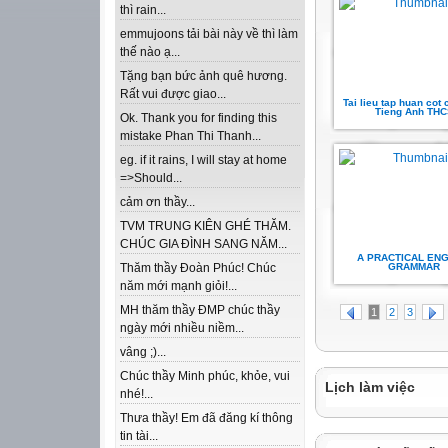
thì rain...
emmujoons tải bài này về thì làm
thế nào ạ...
Tặng bạn bức ảnh quê hương.
Rất vui được giao...
Tai lieu tap huan cot
Tieng Anh THC
Ok. Thank you for finding this
mistake Phan Thi Thanh...
eg. if it rains, I will stay at home
=>Should...
cảm ơn thầy...
TVM TRUNG KIÊN GHÉ THĂM.
CHÚC GIA ĐÌNH SANG NĂM...
A PRACTICAL ENG
GRAMMAR
Thăm thầy Đoàn Phúc! Chúc
năm mới mạnh giỏi!...
MH thăm thầy ĐMP chúc thầy
1
2
3
ngày mới nhiều niềm...
vâng ;)...
Chúc thầy Minh phúc, khỏe, vui
Lịch làm việc
nhé!...
Thưa thầy! Em đã đăng kí thông
tin tài...