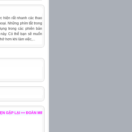
ực hiện rất nhanh các thao
hoại. Những phím tắt trong
ụng trong các phiên bản
t này. Có thể bạn sẽ muốn
ớ hơn khi làm việc,...
 ++ ĐOÀN MINH PHÚC - TRƯỜNG THPT CHỢ MỚI - EMAIL: minhphucpl@gmail.c