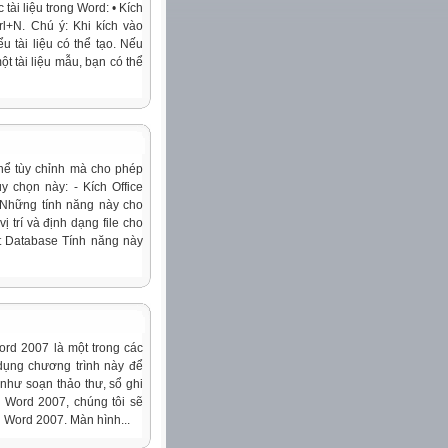
 tài liệu trong Word: • Kích
rl+N. Chú ý: Khi kích vào
u tài liệu có thể tạo. Nếu
t tài liệu mẫu, bạn có thể
hể tùy chỉnh mà cho phép
y chọn này: - Kích Office
 Những tính năng này cho
 trí và định dạng file cho
nt Database Tính năng này
ord 2007 là một trong các
 dụng chương trình này để
 như soạn thảo thư, sổ ghi
Word 2007, chúng tôi sẽ
 Word 2007. Màn hình...