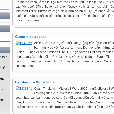
Có một số cách để tạo tài liệu mới, mở các tài liệu đã tồn tại, hay lưu các
vào Microsoft Office Button và chọn New. • Hoặc ấn tổ hợp phím Ct
Microsoft Office Button và chọn New, bạn có nhiều sự lựa chọn về kiể
muốn bắt đầu từ một tài liệu trống, chọn Blank. Nếu muốn bắt đầu từ mộ
duyệt qua sự lựa...
Customize access
Access 2007 cung cấp một vùng rộng các tùy chọn có t
bạn làm việc với Access tốt hơn. Để truy cập những tù
Button - Chọn Access Options Hình 1: Chọn Access Options Popular
phép bạn xác định môi trường làm việc với việc sử dụng ScreenTips, vị
hay if
cơ sở dữ liệu, username. Hình 2: Thiết lập tính năng Popular Curre
cho phép bạn...
hì làm
ơng.
Bắt đầu với Word 2007
Quản Trị Mạng - Microsoft Word 2007 là gì? Microsoft W
his
chương trình của Microsoft Office 2007. Bạn có thể sử
soạn thảo văn bản, trong đó có chứa nội dung, biểu đồ, hình vẽ cũng
 home
nhớ, tờ bướm quảng cáo,… Nếu bạn là người mới bắt đầu sử dụng 
hướng dẫn bạn những kiến thức cơ bản và các tính năng liên quan đến