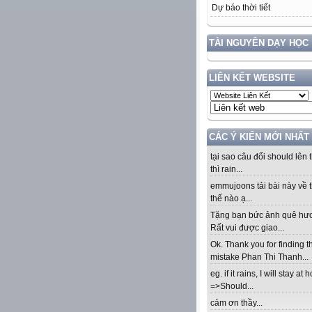
Dự báo thời tiết
TÀI NGUYÊN DẠY HỌC
LIÊN KẾT WEBSITE
CÁC Ý KIẾN MỚI NHẤT
tại sao câu đổi should lên t
thì rain...
emmujoons tải bài này về t
thế nào ạ...
Tặng bạn bức ảnh quê hư
Rất vui được giao...
Ok. Thank you for finding t
mistake Phan Thi Thanh...
eg. if it rains, I will stay at
=>Should...
cảm ơn thầy...