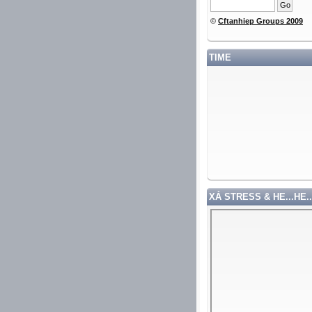
©
Cftanhiep Groups 2009
TIME
XẢ STRESS & HE...HE..