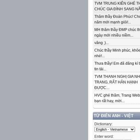
TVM TRUNG KIÊN GHÉ T
CHÚC GIA ĐÌNH SANG NĂ
Thăm thầy Đoàn Phúc! Ch
năm mới mạnh giỏi!...
MH thăm thầy ĐMP chúc t
ngày mới nhiều niềm...
vâng ;)...
Chúc thầy Minh phúc, khỏe
nhé!...
Thưa thầy! Em đã đăng kí 
tin tài...
TVM THANH NGHỊ GIA N
TRANG, RẤT HÂN HẠNH
ĐƯỢC...
HVC ghé thăm, Trang Web
bạn rất hay, mời...
TỪ ĐIỂN ANH - VIỆT
Dictionary:
Enter word: