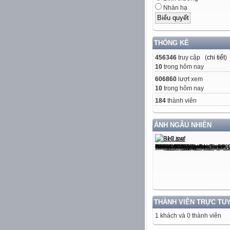
Nhàn hạ
THỐNG KÊ
456346
truy cập (
chi tiết
)
10
trong hôm nay
606860
lượt xem
10
trong hôm nay
184
thành viên
ẢNH NGẪU NHIÊN
THÀNH VIÊN TRỰC TU
1 khách và 0 thành viên