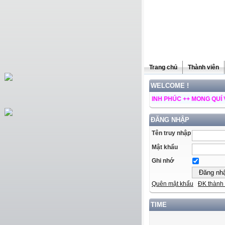
Trang chủ
Thành viên
WELCOME !
ỪNG QUÍ VỊ GHÉ THĂM TRANG WEB CỦA MINH PHÚC ++ MONG QUÍ VỊ ĐÓNG 
ĐĂNG NHẬP
Tên truy nhập
Mật khẩu
Ghi nhớ
Quên mật khẩu
ĐK thành 
TIME