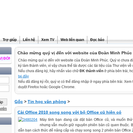
Trợ giúp
Liên hệ
Xem TV
Web liên quan
Đọc báo
Chào mừng quý vị đến với website của Đoàn Minh Phúc
GÓP Ý KIẾN ĐỂ TRANG WEB NGÀY CÀNG PHÁT TRIỂN ++ CHÚC QUÍ VỊ LUÔ
Chào mừng quí vị đến với website của Đoàn Minh Phúc. Quý vị chưa 
ký làm thành viên, vì vậy chưa thể tải được các tài liệu của Thư viện về
Nếu chưa đăng ký, hãy nhấn vào chữ
ĐK thành viên
ở phía bên trái, 
tại đây
Nếu đã đăng ký rồi, quý vị có thể đăng nhập ở ngay phía bên trái. Xem t
duyệt Firefox hoăc Google Chrome.
Gốc
>
Tin học văn phòng
>
viên
Cài Office 2010 song song với bộ Office cũ hiện có
Máy tính bạn đang cài đặt bản Office cũ, và muốn thử
nhưng vẫn muốn giữ nguyên phiên bản cũ quen thuộc. B
dẫn bạn cách thức để nâng cấp và chạy song song 2 phiên bản Office 