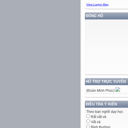
View Larger Map
ĐỒNG HỒ
HỖ TRỢ TRỰC TUYẾN
(Đoàn Minh Phúc)
ĐIỀU TRA Ý KIẾN
Theo bạn nghề dạy học
Rất vất vả
Vất vả
Bình thường