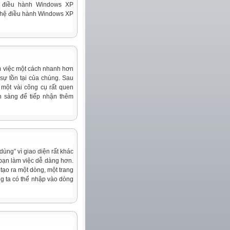
hệ điều hành Windows XP
g hệ điều hành Windows XP
àm việc một cách nhanh hơn
sự tồn tại của chúng. Sau
 một vài công cụ rất quen
ẵn sàng để tiếp nhận thêm
ùng” vì giao diện rất khác
 bạn làm việc dễ dàng hơn.
ạo ra một dòng, một trang
ng ta có thể nhập vào dòng