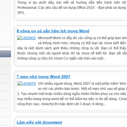
Trong ví dụ dưới đây, bài viết sẽ hướng dẫn tiến hành trên 
Professional. Các yêu cầu để sử dụng Office 2010: - Bạn phải sử dụn
SP3...
8 công cụ có sẵn hữu ích trong Word
Microsoft Word có đầy đủ các công cụ có thể giúp bạn l
và thông minh hơn, nhưng có thể bạn lại chưa biết đến 
đây là một danh sách giới thiệu những công cụ đó. Bạn có thể thấy
thuộc nhưng một vài người khác thì lại chưa hề biết tới. Bạn đã s
những công cụ hữu ích chưa! Co ngắn văn bản vào một...
7 mẹo nhỏ trong Word 2007
Với nhiều người dùng, Word 2007 là một phần mềm “khó d
so với các phiên bản trước. Một số mẹo nhỏ sau sẽ giúp
1. Tạo nhanh một hoặc nhiều dòng ngẫu nhiên Nhằm phục vụ cho việc t
hay nhiều trang trong word để có thể kiểm tra việc in ấn dễ dàng. Chú
công thức sau: =lorem() thì mặc định với 3 đoạn, 6 dòng...
Làm việc với document