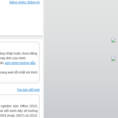
Đăng nhập / Đăng ký
N HẠNH PHÚC VÀ THÀNH ĐẠT
đăng nhập hoặc chưa đăng
 máy tính của mình.
hoặc
xem phim hướng dẫn
rang web tốt nhất với trình
Tạo bài viết mới
 nghiệm bản Office 2010,
ài viết dưới đây sẽ hướng
2003 (hoặc 2007) và 2010.