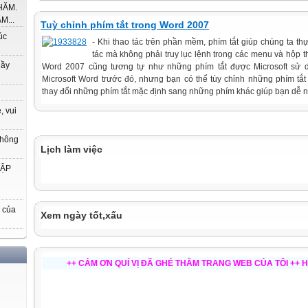
HĂM.
M...
Tuỳ chỉnh phím tắt trong Word 2007
úc
- Khi thao tác trên phần mềm, phím tắt giúp chúng ta th
tác mà không phải truy lục lệnh trong các menu và hộp t
hầy
Word 2007 cũng tương tự như những phím tắt được Microsoft sử d
Microsoft Word trước đó, nhưng bạn có thể tùy chỉnh những phím tắ
thay đổi những phím tắt mặc định sang những phím khác giúp bạn dễ nh
, vui
thông
Lịch làm việc
HẬP
 của
Xem ngày tốt,xấu
++ CẢM ƠN QUÍ VỊ ĐÃ GHÉ THĂM TRANG WEB CỦA TÔI ++ HẸN GẶP LẠI