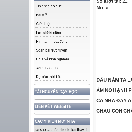
Số lượt tải:
22
Tin tức giáo dục
Mô tả:
Bài viết
Giới thiệu
Lưu giữ kỉ niệm
Hình ảnh hoạt động
Soạn bài trực tuyến
Chia xẻ kinh nghiệm
Xem TV online
Dự báo thời tiết
ĐẦU NĂM TA L
ẤM NO HẠNH P
TÀI NGUYÊN DẠY HỌC
CẢ NHÀ ĐẦY Ắ
LIÊN KẾT WEBSITE
CHÁU CON CHĂ
Trần Văn T
CÁC Ý KIẾN MỚI NHẤT
tại sao câu đổi should lên thay if