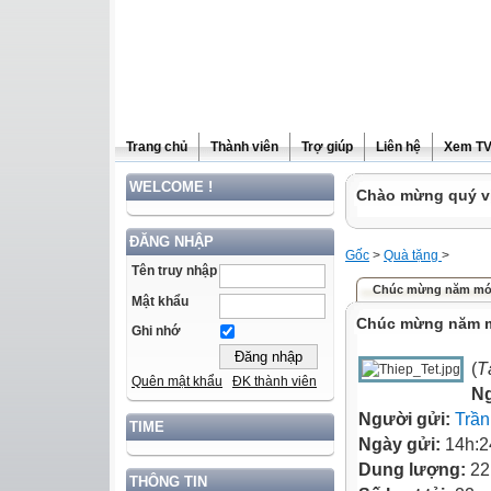
Trang chủ
Thành viên
Trợ giúp
Liên hệ
Xem T
WELCOME !
Chào mừng quý vị
ĐĂNG NHẬP
Gốc
>
Quà tặng
>
Tên truy nhập
Chúc mừng năm mớ
Mật khẩu
Chúc mừng năm 
Ghi nhớ
(
T
Quên mật khẩu
ĐK thành viên
N
Người gửi:
Trần
TIME
Ngày gửi:
14h:2
Dung lượng:
22
THÔNG TIN