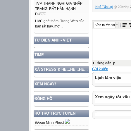
TVM THANH NGHỊ GIA NHẬP
Ngô Tấn Lợi
@ 20h:44p 2
TRANG, RẤT HÂN HẠNH
ĐƯỢC...
HVC ghé thăm, Trang Web của
Kích thước font
bạn rất hay, mời...
TỪ ĐIỂN ANH - VIỆT
TIME
Đường dẫn
:
p
Gửi ý kiến
XẢ STRESS & HE...HE...HE...
Lịch làm việc
XEM NGAY!
Xem ngày tốt,xấu
ĐỒNG HỒ
HỖ TRỢ TRỰC TUYẾN
(Đoàn Minh Phúc)