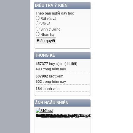
ĐIỀU TRA Ý KIẾN
Theo bạn nghề dạy học
Rất vất vả
Vất vả
Bình thường
Nhàn hạ
THỐNG KÊ
457377
truy cập (
chi tiết
)
493
trong hôm nay
607992
lượt xem
502
trong hôm nay
184
thành viên
ẢNH NGẪU NHIÊN