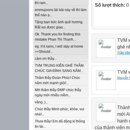
thì rain...
Số lượt thích:
0
emmujoons tải bài này về thì làm
thế nào ạ...
Tặng bạn bức ảnh quê hương.
Rất vui được giao...
Ok. Thank you for finding this
mistake Phan Thi Thanh...
TVM xi
ghé n
eg. if it rains, I will stay at home
=>Should...
Trần Vă
cảm ơn thầy...
TVM TRUNG KIÊN GHÉ THĂM.
CHÚC GIA ĐÌNH SANG NĂM...
TVM x
Thăm thầy Đoàn Phúc! Chúc
Nguyễn 
năm mới mạnh giỏi!...
MH thăm thầy ĐMP chúc thầy
ngày mới nhiều niềm...
vâng ;)...
Thành
Chúc thầy Minh phúc, khỏe, vui
mới 
nhé!...
hạnh 
Thưa thầy! Em đã đăng kí thông
tin tài...
của thành viên m