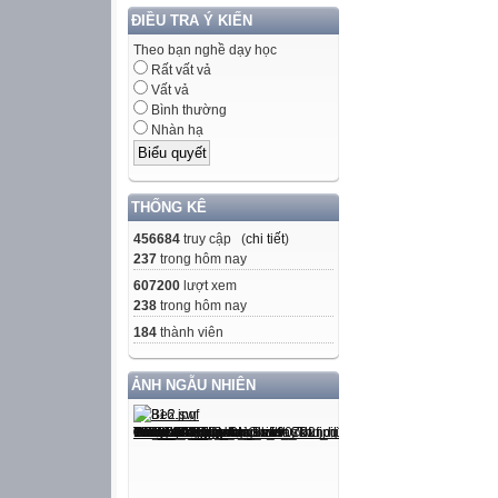
ĐIỀU TRA Ý KIẾN
Theo bạn nghề dạy học
Rất vất vả
Vất vả
Bình thường
Nhàn hạ
THỐNG KÊ
456684
truy cập (
chi tiết
)
237
trong hôm nay
607200
lượt xem
238
trong hôm nay
184
thành viên
ẢNH NGẪU NHIÊN