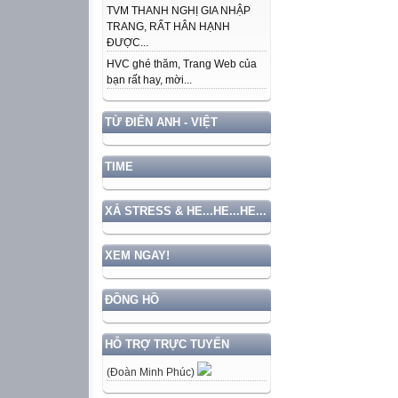
TVM THANH NGHỊ GIA NHẬP
TRANG, RẤT HÂN HẠNH
ĐƯỢC...
HVC ghé thăm, Trang Web của
bạn rất hay, mời...
TỪ ĐIỂN ANH - VIỆT
TIME
XẢ STRESS & HE...HE...HE...
XEM NGAY!
ĐỒNG HỒ
HỖ TRỢ TRỰC TUYẾN
(Đoàn Minh Phúc)