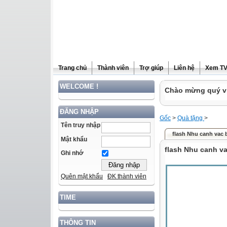
Trang chủ
Thành viên
Trợ giúp
Liên hệ
Xem T
WELCOME !
Chào mừng quý vị
ĐĂNG NHẬP
Gốc
>
Quà tặng
>
Tên truy nhập
flash Nhu canh vac 
Mật khẩu
flash Nhu canh v
Ghi nhớ
Quên mật khẩu
ĐK thành viên
TIME
THÔNG TIN