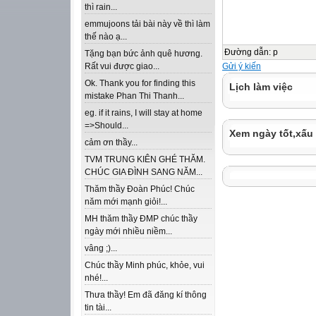
thì rain...
emmujoons tải bài này về thì làm
thế nào ạ...
Đường dẫn
:
p
Tặng bạn bức ảnh quê hương.
Gửi ý kiến
Rất vui được giao...
Ok. Thank you for finding this
Lịch làm việc
mistake Phan Thi Thanh...
eg. if it rains, I will stay at home
=>Should...
Xem ngày tốt,xấu
cảm ơn thầy...
TVM TRUNG KIÊN GHÉ THĂM.
CHÚC GIA ĐÌNH SANG NĂM...
Thăm thầy Đoàn Phúc! Chúc
năm mới mạnh giỏi!...
MH thăm thầy ĐMP chúc thầy
ngày mới nhiều niềm...
vâng ;)...
Chúc thầy Minh phúc, khỏe, vui
nhé!...
Thưa thầy! Em đã đăng kí thông
tin tài...