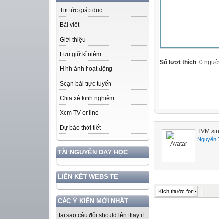
Tin tức giáo dục
Bài viết
Giới thiệu
Lưu giữ kỉ niệm
Số lượt thích:
0 ngườ
Hình ảnh hoạt động
Soạn bài trực tuyến
Chia xẻ kinh nghiệm
Xem TV online
Dự báo thời tiết
TVM xin
Nguyễn 
TÀI NGUYÊN DẠY HỌC
LIÊN KẾT WEBSITE
Kích thước font
CÁC Ý KIẾN MỚI NHẤT
tại sao câu đổi should lên thay if