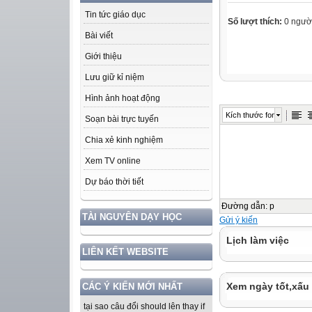
Tin tức giáo dục
Số lượt thích:
0 ngườ
Bài viết
Giới thiệu
Lưu giữ kỉ niệm
Hình ảnh hoạt động
Kích thước font
Soạn bài trực tuyến
Chia xẻ kinh nghiệm
Xem TV online
Dự báo thời tiết
Đường dẫn
:
p
TÀI NGUYÊN DẠY HỌC
Gửi ý kiến
Lịch làm việc
LIÊN KẾT WEBSITE
Xem ngày tốt,xấu
CÁC Ý KIẾN MỚI NHẤT
tại sao câu đổi should lên thay if