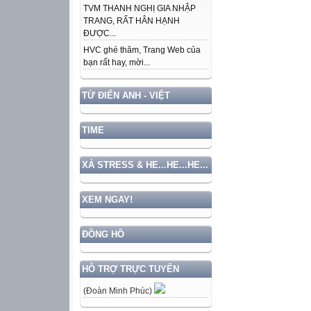
TVM THANH NGHỊ GIA NHẬP
TRANG, RẤT HÂN HẠNH
ĐƯỢC...
HVC ghé thăm, Trang Web của
bạn rất hay, mời...
TỪ ĐIỂN ANH - VIỆT
TIME
XẢ STRESS & HE...HE...HE...
XEM NGAY!
ĐỒNG HỒ
HỖ TRỢ TRỰC TUYẾN
(Đoàn Minh Phúc)