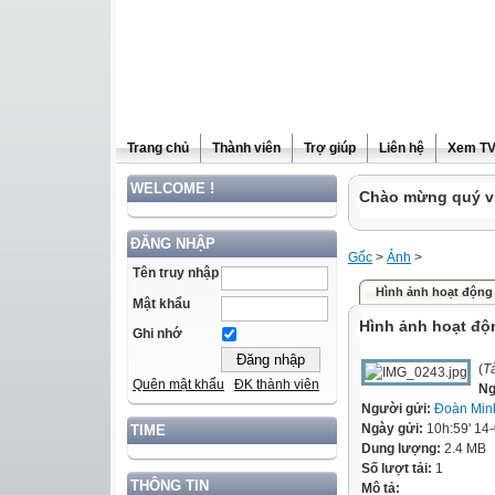
Trang chủ
Thành viên
Trợ giúp
Liên hệ
Xem T
WELCOME !
Chào mừng quý vị
ĐĂNG NHẬP
Gốc
>
Ảnh
>
Tên truy nhập
Hình ảnh hoạt động
Mật khẩu
Hình ảnh hoạt độ
Ghi nhớ
(
T
Quên mật khẩu
ĐK thành viên
Ng
Người gửi:
Đoàn Min
Ngày gửi:
10h:59' 14
TIME
Dung lượng:
2.4 MB
Số lượt tải:
1
THÔNG TIN
Mô tả: