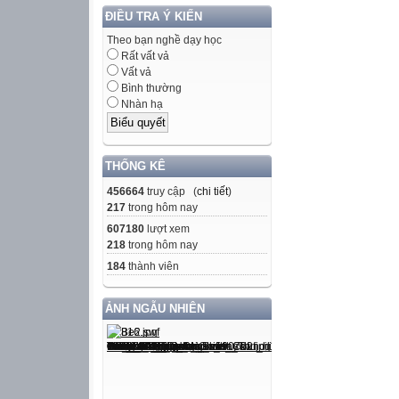
ĐIỀU TRA Ý KIẾN
Theo bạn nghề dạy học
Rất vất vả
Vất vả
Bình thường
Nhàn hạ
THỐNG KÊ
456664
truy cập (
chi tiết
)
217
trong hôm nay
607180
lượt xem
218
trong hôm nay
184
thành viên
ẢNH NGẪU NHIÊN