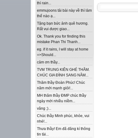
thì rain...
emmujoons tải bài này về thì làm
thế nào ạ...
Tặng bạn bức ảnh quê hương.
Rất vui được giao...
Ok. Thank you for finding this
mistake Phan Thi Thanh...
eg. if it rains, I will stay at home
=>Should...
cảm ơn thầy...
TVM TRUNG KIÊN GHÉ THĂM.
CHÚC GIA ĐÌNH SANG NĂM...
Thăm thầy Đoàn Phúc! Chúc
năm mới mạnh giỏi!...
MH thăm thầy ĐMP chúc thầy
ngày mới nhiều niềm...
vâng ;)...
Chúc thầy Minh phúc, khỏe, vui
nhé!...
Thưa thầy! Em đã đăng kí thông
tin tài...