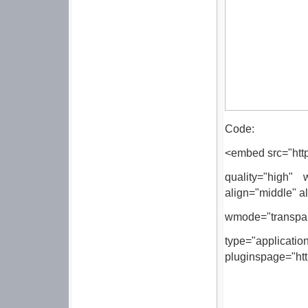
Code:
<embed src="http:
quality="high"
w
align="middle" 
wmode="transpar
type="applicatio
pluginspage="htt