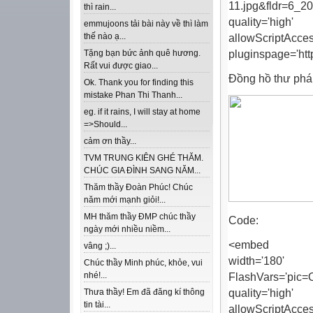
11.jpg&fldr=6_2
thì rain...
quality='hi
emmujoons tải bài này về thì làm
thế nào ạ...
allowScriptAcce
pluginspage='ht
Tặng bạn bức ảnh quê hương.
Rất vui được giao...
Đồng hồ thư phá
Ok. Thank you for finding this
mistake Phan Thi Thanh...
eg. if it rains, I will stay at home
=>Should...
cảm ơn thầy...
TVM TRUNG KIÊN GHÉ THĂM.
CHÚC GIA ĐÌNH SANG NĂM...
Thăm thầy Đoàn Phúc! Chúc
năm mới mạnh giỏi!...
MH thăm thầy ĐMP chúc thầy
Code:
ngày mới nhiều niềm...
<embed src='ht
vâng ;)...
width
Chúc thầy Minh phúc, khỏe, vui
nhé!...
FlashVars='pic=
quality='hi
Thưa thầy! Em đã đăng kí thông
tin tài...
allowScriptAcce