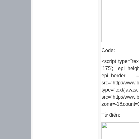
Code:
<script type="tex
'175'; epi_hei
epi_border =
src="http://ww
type="text/javasc
src="http://www
zone=-1&count=3
Từ điển: