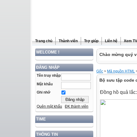
Trang chủ
Thành viên
Trợ giúp
Liên hệ
Xem T
WELCOME !
Chào mừng quý vị
ĐĂNG NHẬP
Gốc
>
Mã nguồn HTML
Tên truy nhập
Bộ sưu tập code 
Mật khẩu
Đồng hồ quả lắc:
Ghi nhớ
Quên mật khẩu
ĐK thành viên
TIME
THÔNG TIN