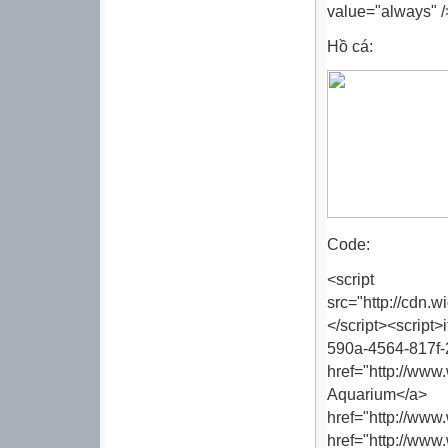
value="always" /
Hồ cá:
Code:
<scrip
src="http://cdn.w
</script><scri
590a-4564-817
href="http://ww
Aquarium
href="http://
href="http://www