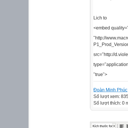
Lich to
<embed quality=
"http://www.mac
P1_Prod_Versio
src="http://d.vio
type="applicatio
"true">
Đoàn Minh Phúc
Số lượt xem: 83
Số lượt thích: 0
Kích thước font