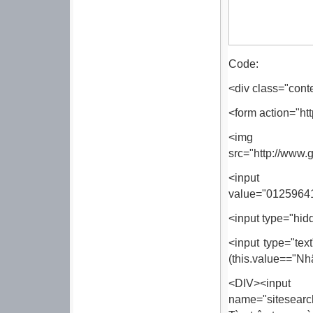
Code:
<div class="cont
<form action="ht
<img b
src="http://www.
<input
value="0125964
<input type="hid
<input type="tex
(this.value=="Nhậ
<DIV>
name="sitesearch