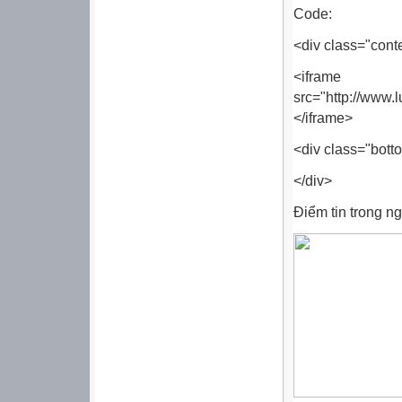
Code:
<div class="cont
<iframe 
src="http://ww
</iframe>
<div class="bott
</div>
Điểm tin trong ng