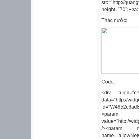
src="http://q
height="70"></a>
Thác nước:
Code:
<div align="ce
data="http://wi
id="W4852c6ad8
<par
value="http://w
/><param na
name="allowNetw