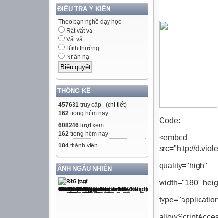
ĐIỀU TRA Ý KIẾN
Theo bạn nghề dạy học
Rất vất vả
Vất vả
Bình thường
Nhàn hạ
THỐNG KÊ
457631
truy cập (
chi tiết
)
162
trong hôm nay
Code:
608246
lượt xem
162
trong hôm nay
<embed
184
thành viên
src="http://d.vi
quality="high"
ẢNH NGẪU NHIÊN
width="180" heig
type="applicatio
allowScriptAcce