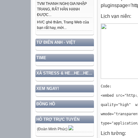
TVM THANH NGHỊ GIA NHẬP
pluginspage='ht
TRANG, RẤT HÂN HẠNH
ĐƯỢC...
Lịch vạn niên:
HVC ghé thăm, Trang Web của
bạn rất hay, mời...
TỪ ĐIỂN ANH - VIỆT
TIME
XẢ STRESS & HE...HE...HE...
Code:
XEM NGAY!
<embed src="http:
ĐỒNG HỒ
quality="high"
w
wmode="transparen
HỖ TRỢ TRỰC TUYẾN
type="application
(Đoàn Minh Phúc)
Lịch tường: