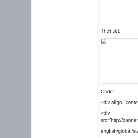
Thời tiết:
Code:
<div align='cente
<div 
src='http://ban
english/global/st