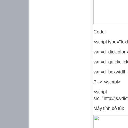
Code:
<script type="text
var vd_dictcolor =
var vd_quickclick
var vd_boxwidth 
// --> </script>
<script lan
src="http://js.vd
Máy tính bỏ túi: