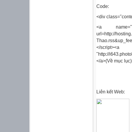
Code:
<div class="cont
<a name="1"><
url=http://ho
Thao.rss&up_fe
</scrip
"http://i643.pho
</a>(Về mục lục)
Liên kết Web: