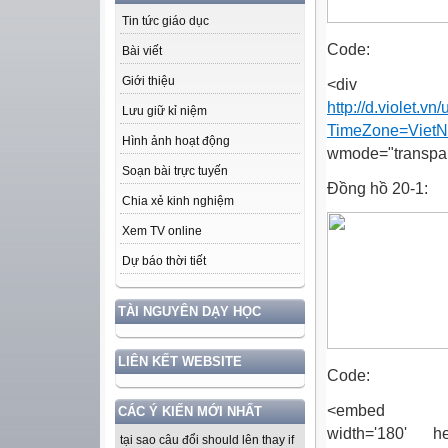
Tin tức giáo dục
Code:
Bài viết
Giới thiệu
<div =
http://d.violet.
Lưu giữ kỉ niệm
TimeZone=Viet
Hình ảnh hoạt động
wmode="transpare
Soạn bài trực tuyến
Đồng hồ 20-1:
Chia xẻ kinh nghiệm
Xem TV online
Dự báo thời tiết
TÀI NGUYÊN DẠY HỌC
LIÊN KẾT WEBSITE
Code:
<embed src='ht
CÁC Ý KIẾN MỚI NHẤT
width='180' h
tại sao câu đổi should lên thay if