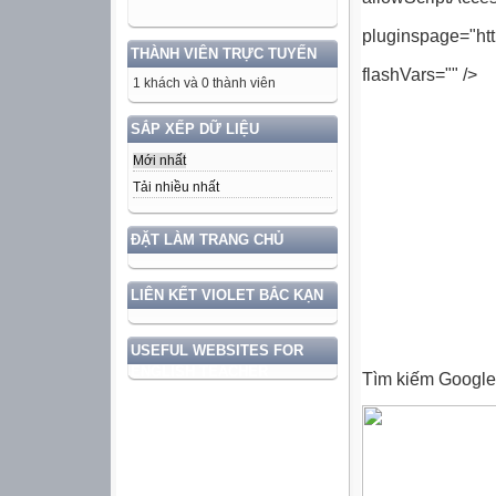
pluginspage="ht
THÀNH VIÊN TRỰC TUYẾN
flashVars="" />
1 khách và 0 thành viên
SẮP XẾP DỮ LIỆU
Mới nhất
Tải nhiều nhất
ĐẶT LÀM TRANG CHỦ
LIÊN KẾT VIOLET BẮC KẠN
USEFUL WEBSITES FOR
ENGLISH TEACHER
Tìm kiếm Google