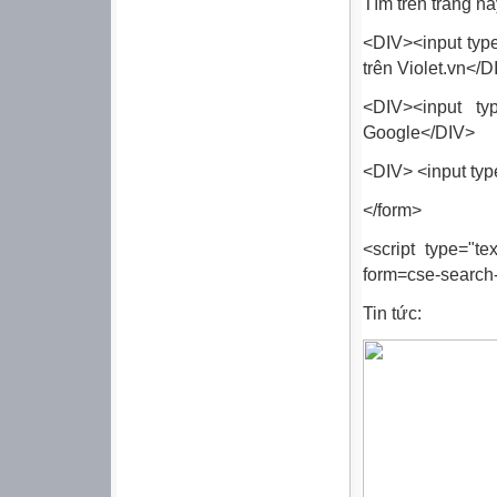
Tìm trên trang n
<DIV><input type
trên Violet.vn</D
<DIV><input ty
Google</DIV>
<DIV> <input typ
</form>
<script type="te
form=cse-search-
Tin tức: