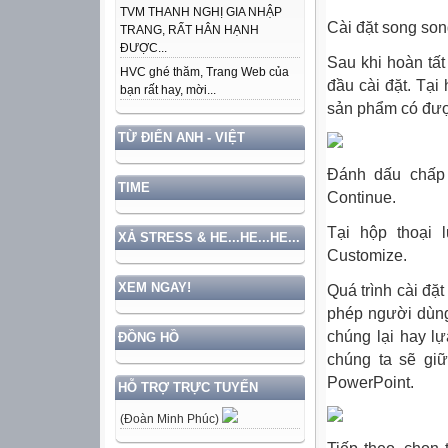
TVM THANH NGHỊ GIA NHẬP
Cài đặt song son
TRANG, RẤT HÂN HẠNH
ĐƯỢC...
Sau khi hoàn tất
HVC ghé thăm, Trang Web của
đầu cài đặt. Tạ
bạn rất hay, mời...
sản phẩm có đượ
TỪ ĐIỂN ANH - VIỆT
Đánh dấu chấp
TIME
Continue
.
Tại hộp thoại 
XẢ STRESS & HE...HE...HE...
Customize.
XEM NGAY!
Quá trình cài đặ
phép người dùng
chúng lại hay l
ĐỒNG HỒ
chúng ta sẽ giữ
PowerPoint.
HỖ TRỢ TRỰC TUYẾN
(Đoàn Minh Phúc)