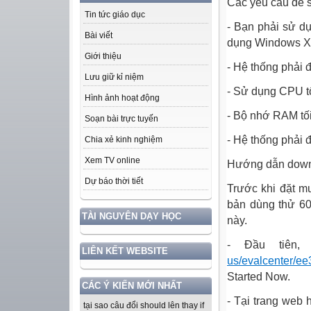
Các yêu cầu để s
Tin tức giáo dục
- Bạn phải sử d
Bài viết
dụng Windows XP
Giới thiệu
- Hệ thống phải đ
Lưu giữ kỉ niệm
- Sử dụng CPU tố
Hình ảnh hoạt động
- Bộ nhớ RAM tố
Soạn bài trực tuyến
- Hệ thống phải 
Chia xẻ kinh nghiệm
Xem TV online
Hướng dẫn downl
Dự báo thời tiết
Trước khi đặt m
bản dùng thử 60
TÀI NGUYÊN DẠY HỌC
này.
- Đầu tiên
LIÊN KẾT WEBSITE
us/evalcenter/e
Started Now
.
CÁC Ý KIẾN MỚI NHẤT
- Tại trang web 
tại sao câu đổi should lên thay if