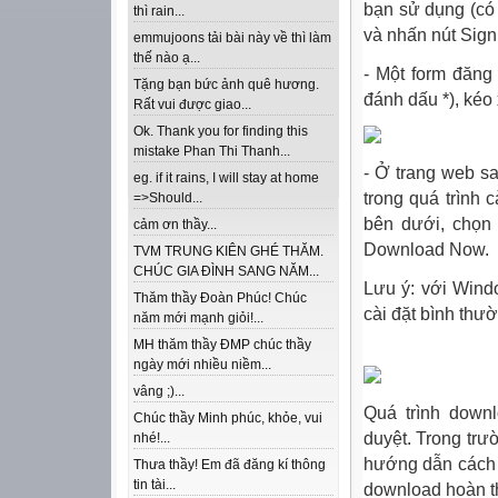
bạn sử dụng (có
thì rain...
và nhấn nút
Sign
emmujoons tải bài này về thì làm
thế nào ạ...
- Một form đăng
Tặng bạn bức ảnh quê hương.
đánh dấu *), kéo
Rất vui được giao...
Ok. Thank you for finding this
mistake Phan Thi Thanh...
- Ở trang web s
eg. if it rains, I will stay at home
trong quá trình 
=>Should...
bên dưới, chọn 
cảm ơn thầy...
Download Now
.
TVM TRUNG KIÊN GHÉ THĂM.
CHÚC GIA ĐÌNH SANG NĂM...
Lưu ý: với Wind
Thăm thầy Đoàn Phúc! Chúc
cài đặt bình thư
năm mới mạnh giỏi!...
MH thăm thầy ĐMP chúc thầy
ngày mới nhiều niềm...
vâng ;)...
Quá trình down
Chúc thầy Minh phúc, khỏe, vui
duyệt. Trong trư
nhé!...
hướng dẫn cách th
Thưa thầy! Em đã đăng kí thông
tin tài...
download hoàn t