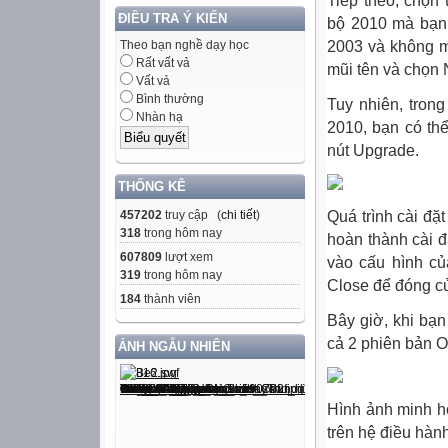
Tiếp theo, chọn 
ĐIỀU TRA Ý KIẾN
bộ 2010 mà bạn m
2003 và không m
Theo bạn nghề dạy học
Rất vất vả
mũi tên và chọn 
Vất vả
Bình thường
Tuy nhiên, tron
Nhàn hạ
2010, bạn có th
nút
Upgrade
.
THỐNG KÊ
457202
truy cập (
chi tiết
)
Quá trình cài đặt
318
trong hôm nay
hoàn thành cài đ
607809
lượt xem
vào cấu hình của
319
trong hôm nay
Close để đóng cử
184
thành viên
Bây giờ, khi bạn
cả 2 phiên bản Of
ẢNH NGẪU NHIÊN
Hình ảnh minh h
trên hệ điều hàn