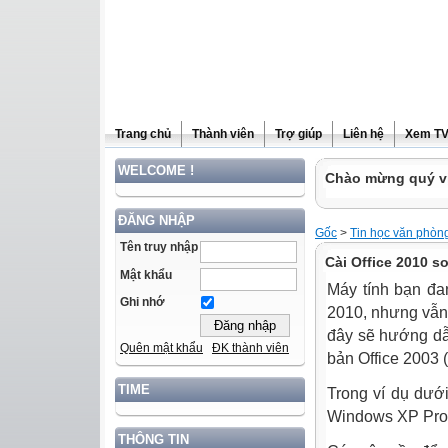
Trang chủ
Thành viên
Trợ giúp
Liên hệ
Xem T
WELCOME !
Chào mừng quý vị
ĐĂNG NHẬP
Gốc
>
Tin học văn phòn
Tên truy nhập
Cài Office 2010 s
Mật khẩu
Máy tính bạn đa
Ghi nhớ
2010, nhưng vẫn
đây sẽ hướng dẫ
Quên mật khẩu
ĐK thành viên
bản Office 2003 
TIME
Trong ví dụ dưới
Windows XP Prof
THÔNG TIN