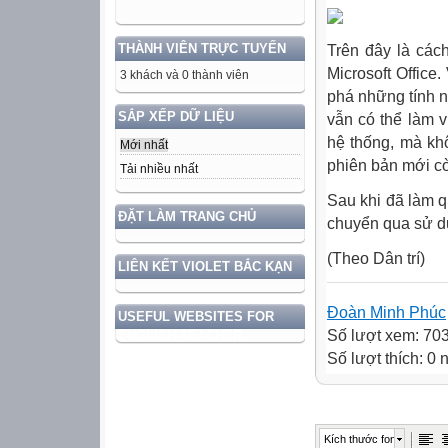
THÀNH VIÊN TRỰC TUYẾN
Trên đây là các
Microsoft Office
3 khách và 0 thành viên
phá những tính n
SẮP XẾP DỮ LIỆU
vẫn có thể làm v
hệ thống, mà kh
Mới nhất
phiên bản mới cò
Tải nhiều nhất
Sau khi đã làm q
ĐẶT LÀM TRANG CHỦ
chuyển qua sử d
(Theo Dân trí)
LIÊN KẾT VIOLET BẮC KẠN
Đoàn Minh Phúc
USEFUL WEBSITES FOR
Số lượt xem: 70
ENGLISH TEACHER
Số lượt thích: 0
Kích thước font