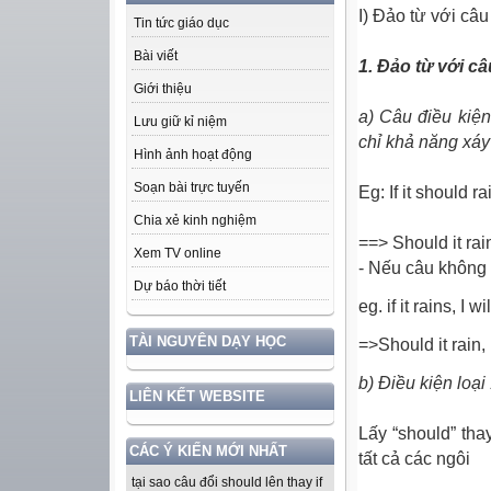
I) Đảo từ với câu
Tin tức giáo dục
Bài viết
1. Đảo từ với câ
Giới thiệu
a) Câu điều kiện
Lưu giữ kỉ niệm
chỉ khả năng xáy 
Hình ảnh hoạt động
Soạn bài trực tuyến
Eg: If it should ra
Chia xẻ kinh nghiệm
==> Should it rain..
Xem TV online
- Nếu câu không 
Dự báo thời tiết
eg. if it rains, I 
TÀI NGUYÊN DẠY HỌC
=>Should it rain, 
b) Điều kiện loại
LIÊN KẾT WEBSITE
Lấy “should” tha
CÁC Ý KIẾN MỚI NHẤT
tất cả các ngôi
tại sao câu đổi should lên thay if