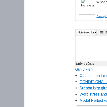
tại sao 
Dương L
Kích thước font
Đường dẫn
:
p
Gửi ý kiến
Các thì hiện tại
CONDITIONAL
Sự hòa hợp giữ
Word stress and
Modal Perfect v