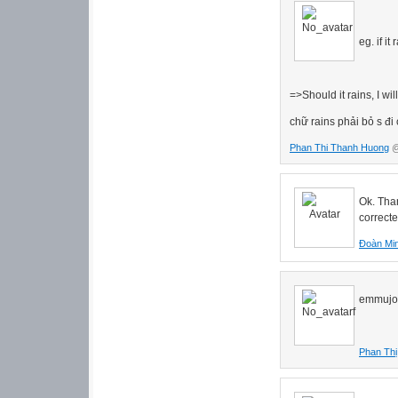
eg. if it
=>Should it rains, I wil
chữ rains phải bỏ s đi
Phan Thi Thanh Huong
@
Ok. Tha
corrected
Đoàn Mi
emmujoo
Phan Thị