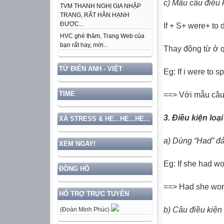
c) Mẫu câu điều k
TVM THANH NGHỊ GIA NHẬP
TRANG, RẤT HÂN HẠNH
ĐƯỢC...
If + S+ were+ to 
HVC ghé thăm, Trang Web của
bạn rất hay, mời...
Thay động từ ở q
TỪ ĐIỂN ANH - VIỆT
Eg: If i were to spe
TIME
==> Với mẫu câu 
3. Điều kiện loại
XẢ STRESS & HE...HE...HE...
a) Dùng “Had” đảo
XEM NGAY!
Eg: If she had wo
ĐỒNG HỒ
==> Had she worked
HỖ TRỢ TRỰC TUYẾN
b) Câu điều kiện l
(Đoàn Minh Phúc)