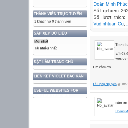
Đoàn Minh Phúc
Số lượt xem: 26
THÀNH VIÊN TRỰC TUYẾN
Số lượt thích:
1 khách và 0 thành viên
Vudinhtuan Gu
,
.
SẮP XẾP DỮ LIỆU
Mới nhất
Thưa th
Tải nhiều nhất
Em đã đă
weside 
ĐẶT LÀM TRANG CHỦ
Em cảm ơn
LIÊN KẾT VIOLET BẮC KẠN
Lê Đặng Nguyên
@ 18h:2
USEFUL WEBSITES FOR
ENGLISH TEACHER
cảm ơn 
Hoàng M