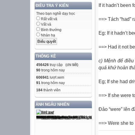
If it hadn’t been 
ĐIỀU TRA Ý KIẾN
Theo bạn nghề dạy học
==> Tách “had” ra
Rất vất vả
Vất vả
Bình thường
Eg: If it hadn’t 
Nhàn hạ
==> Had it not been fo
THỐNG KÊ
c) Mệnh để điều 
456426
truy cập (
chi tiết
)
quá khứ hoàn th
90
trong hôm nay
606941
lượt xem
Eg; If she had dr
91
trong hôm nay
184
thành viên
==> If she were to
ẢNH NGẪU NHIÊN
Đảo “were” lên đầ
==> Were she to 