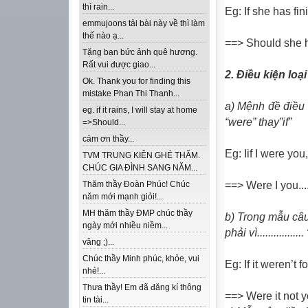
thì rain...
Eg: If she has f
emmujoons tải bài này về thì làm
thế nào ạ...
==> Should she hav
Tặng bạn bức ảnh quê hương.
Rất vui được giao...
2. Điều kiện loại
Ok. Thank you for finding this
mistake Phan Thi Thanh...
a) Mệnh đề điều 
eg. if it rains, I will stay at home
“were” thay”if”
=>Should...
cảm ơn thầy...
Eg: Iif I were you
TVM TRUNG KIÊN GHÉ THĂM.
CHÚC GIA ĐÌNH SANG NĂM...
==> Were I you.......
Thăm thầy Đoàn Phúc! Chúc
năm mới mạnh giỏi!...
MH thăm thầy ĐMP chúc thầy
b) Trong mẫu câu 
ngày mới nhiều niềm...
phải vì............
vâng ;)...
Chúc thầy Minh phúc, khỏe, vui
Eg: If it weren’t 
nhé!...
Thưa thầy! Em đã đăng kí thông
==> Were it not yo
tin tài...