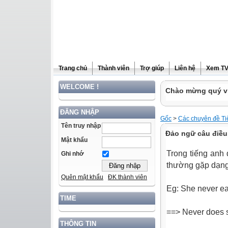
Trang chủ
Thành viên
Trợ giúp
Liên hệ
Xem T
WELCOME !
Chào mừng quý vị
ĐĂNG NHẬP
Gốc
>
Các chuyên đề Ti
Tên truy nhập
Đảo ngữ câu điều 
Mật khẩu
Trong tiếng an
Ghi nhớ
thường gặp dạng 
Quên mật khẩu
ĐK thành viên
Eg: She never ea
TIME
==> Never does s
THÔNG TIN