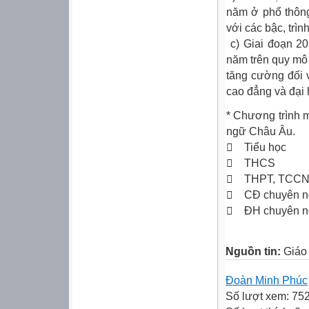
năm ở phổ thôn
với các bậc, trìn
c) Giai đoạn 20
năm trên quy mô 
tăng cường đối v
cao đẳng và đại 
* Chương trình 
ngữ Châu Âu.
 Tiểu họ
 THCS 
 THPT, TCCN
 CĐ chuyê
 ĐH chuyê
Nguồn tin:
Giáo 
Đoàn Minh Phúc
Số lượt xem: 75