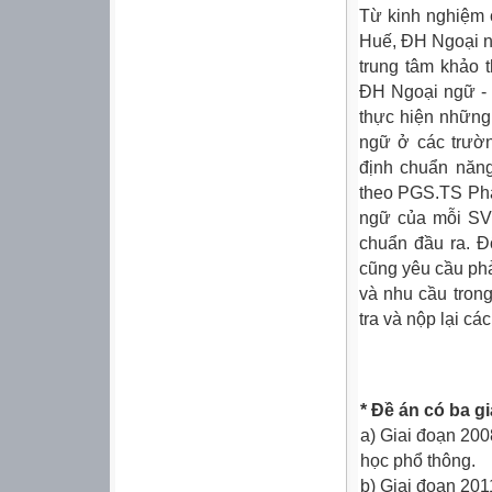
Từ kinh nghiệm
Huế, ĐH Ngoại 
trung tâm khảo 
ĐH Ngoại ngữ -
thực hiện những
ngữ ở các trườn
định chuẩn năng
theo PGS.TS Pha
ngữ của mỗi SV 
chuẩn đầu ra. Đ
cũng yêu cầu phả
và nhu cầu trong
tra và nộp lại cá
* Đề án có ba g
a) Giai đoạn 200
học phổ thông.
b) Giai đoạn 201