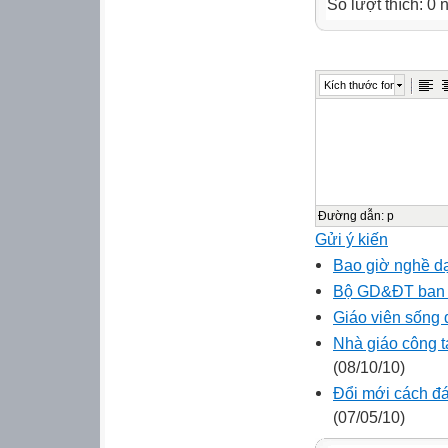
Số lượt thích: 0
Kích thước font
Đường dẫn
:
p
Gửi ý kiến
Bao giờ nghề dạ
Bộ GD&ĐT ban hà
Giáo viên sống 
Nhà giáo công 
(08/10/10)
Đổi mới cách đá
(07/05/10)