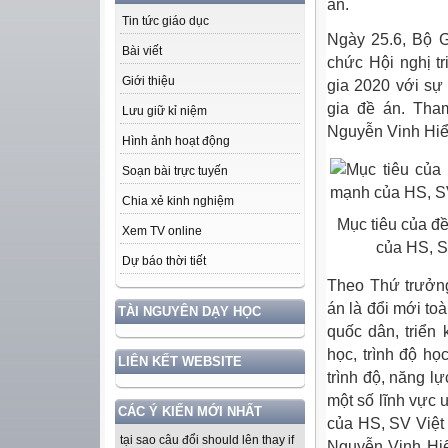
án.
Tin tức giáo dục
Ngày 25.6, Bộ 
Bài viết
chức Hội nghị t
Giới thiệu
gia 2020 với sự
gia đề án. Th
Lưu giữ kỉ niệm
Nguyễn Vinh Hiể
Hình ảnh hoạt động
Soạn bài trực tuyến
Chia xẻ kinh nghiệm
Mục tiêu của đề
Xem TV online
của HS, SV
Dự báo thời tiết
Theo Thứ trưởn
án là đổi mới to
TÀI NGUYÊN DẠY HỌC
quốc dân, triển
học, trình độ h
LIÊN KẾT WEBSITE
trình độ, năng l
một số lĩnh vực 
CÁC Ý KIẾN MỚI NHẤT
của HS, SV Việt
tại sao câu đổi should lên thay if
Nguyễn Vinh Hiể