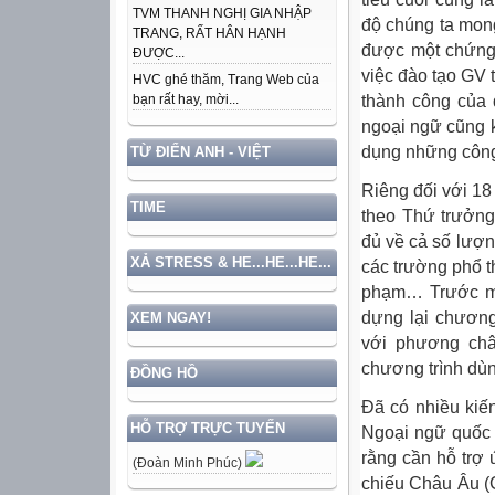
TVM THANH NGHỊ GIA NHẬP
độ chúng ta mong
TRANG, RẤT HÂN HẠNH
được một chứng 
ĐƯỢC...
việc đào tạo GV 
HVC ghé thăm, Trang Web của
thành công của 
bạn rất hay, mời...
ngoại ngữ cũng 
dụng những công
TỪ ĐIỂN ANH - VIỆT
Riêng đối với 1
TIME
theo Thứ trưởng
đủ về cả số lượ
XẢ STRESS & HE...HE...HE...
các trường phổ t
phạm… Trước mắt
dựng lại chương
XEM NGAY!
với phương châ
chương trình dù
ĐỒNG HỒ
Đã có nhiều kiế
HỖ TRỢ TRỰC TUYẾN
Ngoại ngữ quốc
rằng cần hỗ trợ
(Đoàn Minh Phúc)
chiếu Châu Âu (