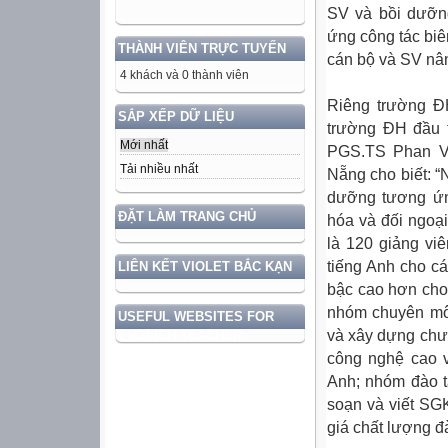
SV và bồi dưỡn
ứng công tác biê
THÀNH VIÊN TRỰC TUYẾN
cán bộ và SV nâ
4 khách và 0 thành viên
Riêng trường Đ
SẮP XẾP DỮ LIỆU
trường ĐH đầu 
Mới nhất
PGS.TS Phan V
Tải nhiều nhất
Nẵng cho biết: “
dưỡng tương ứn
ĐẶT LÀM TRANG CHỦ
hóa và đối ngoại
là 120 giảng vi
tiếng Anh cho c
LIÊN KẾT VIOLET BẮC KẠN
bậc cao hơn cho 
nhóm chuyên môn
USEFUL WEBSITES FOR
và xây dựng chư
ENGLISH TEACHER
công nghệ cao v
Anh; nhóm đào t
soạn và viết SG
giá chất lượng đ