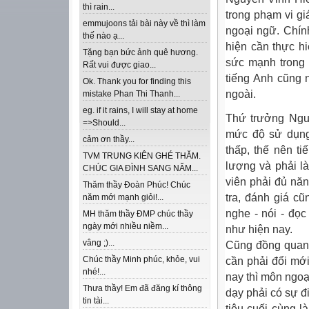
thì rain...
trong phạm vi g
emmujoons tải bài này về thì làm
ngoại ngữ. Chính
thế nào ạ...
hiện cần thực h
Tặng bạn bức ảnh quê hương.
sức mạnh trong 
Rất vui được giao...
tiếng Anh cũng 
Ok. Thank you for finding this
ngoài.
mistake Phan Thi Thanh...
eg. if it rains, I will stay at home
Thứ trưởng Nguy
=>Should...
mức độ sử dụng 
cảm ơn thầy...
thấp, thế nên t
TVM TRUNG KIÊN GHÉ THĂM.
lượng và phải là
CHÚC GIA ĐÌNH SANG NĂM...
viên phải đủ nă
Thăm thầy Đoàn Phúc! Chúc
tra, đánh giá c
năm mới mạnh giỏi!...
nghe - nói - đọc
MH thăm thầy ĐMP chúc thầy
ngày mới nhiều niềm...
như hiện nay.
vâng ;)...
Cũng đồng quan
Chúc thầy Minh phúc, khỏe, vui
cần phải đổi mới
nhé!...
nay thì môn ngoạ
Thưa thầy! Em đã đăng kí thông
dạy phải có sự đ
tin tài...
tiêu cuối cùng l