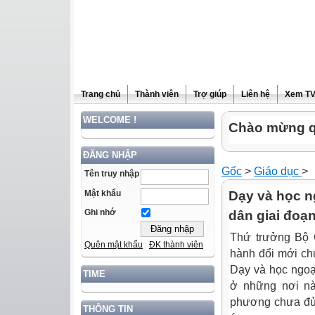
Trang chủ
Thành viên
Trợ giúp
Liên hệ
Xem T
WELCOME !
Chào mừng qu
ĐĂNG NHẬP
Gốc
>
Giáo dục
>
Tên truy nhập
Mật khẩu
Dạy và học n
Ghi nhớ
dân giai đoạ
Thứ trưởng Bộ 
Quên mật khẩu
ĐK thành viên
hành đổi mới chư
Dạy và học ngoại
TIME
ở những nơi nà
phương chưa đủ đ
THÔNG TIN