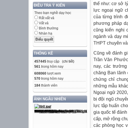
thể như: cơ sở 
ĐIỀU TRA Ý KIẾN
lực ngoại ngữ c
Theo bạn nghề dạy học
của từng trình đ
Rất vất vả
phương pháp dạ
Vất vả
Bình thường
cũng kiến nghị 
Nhàn hạ
ngành và dạy m
THPT chuyên và 
Cũng về đánh gi
THỐNG KÊ
Trần Văn Phước 
457445
truy cập (
chi tiết
)
nay, các trường
561
trong hôm nay
chăng Ban lãnh 
608060
lượt xem
570
trong hôm nay
chứng chỉ chung
184
thành viên
những mẫu khác 
Ngoại ngữ 2020,
bị đội ngũ chuy
ẢNH NGẪU NHIÊN
lực tập huấn ch
gia quốc tế đánh 
cấp, mở rộng ch
các phòng học v