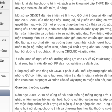
HĂM.
triển khai đại trà chương trình và sách giáo khoa mới cấp THPT. Bồi
M...
dạy học theo chuẩn kiến thức, kĩ năng.
úc
Một số sở GD&ĐT đã nêu ý kiến về lĩnh vực GD phổ thông tại Hội ngh
học 2009- 2010 của bậc học này. Trong đó, có ý kiến cho rằng chươ
hầy
quyết định vào việc đổi mới phương pháp dạy học của thầy và trò; gó
trung đầu tư cho giáo dục của các cấp lãnh đạo và quản lý địa phương
tâm của nhân dân và dư luận vào sự nghiệp giáo dục. Tuy nhiên, kết q
hiện chương trình, SGK phải được đánh giá qua các chuẩn, qua lực l
, vui
độc lập, qua sự phát triển và trưởng thành của nhân cách người học.
hoàn thiện hệ thống kiểm định, đánh giá chất lượng đào tạo. Song s
thông
tạo, bồi dưỡng thực chất chất lượng CBQLGD và giáo viên.
Ý kiến khác đề nghị cần bồi dưỡng năng lực cho GV về kỹ thuật trong r
HẬP
khai song hành việc đổi mới PP dạy học và kiểm tra đánh giá.
Cũng có ý kiến cho rằng Sở GD&ĐT phải là đầu mối xây dựng ngân hà
những GV có nhiều sáng tạo trong kiểm tra, đánh giá, ra nhiều đề h
 của
tính khoa học, sư phạm và chính xác để xây dựng thư viện câu hỏi, bài tậ
Giáo dục thường xuyên
Năm học 2009- 2010 sẽ củng cố và phát triển hệ thống mạng lưới 
ghép nhiệm vụ dạy bổ túc văn hoá, hướng nghiệp và dạy nghề; tiếp tục 
với việc tăng cường chất lượng và hiệu quả hoạt động của các Trung 
dạng hoá nội dung, chương trình và phương thức học tập thường xuyên