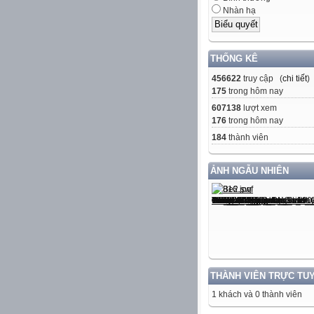
Nhàn hạ
THỐNG KÊ
456622
truy cập (
chi tiết
)
175
trong hôm nay
607138
lượt xem
176
trong hôm nay
ƠN QUÍ VỊ ĐÃ GHÉ THĂM TRANG WEB CỦA TÔI ++ HẸN GẶP LẠI ++ ĐOÀN MINH 
184
thành viên
ẢNH NGẪU NHIÊN
THÀNH VIÊN TRỰC TU
1 khách và 0 thành viên