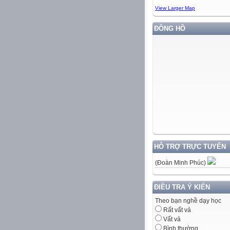
View Larger Map
ĐỒNG HỒ
HỖ TRỢ TRỰC TUYẾN
(Đoàn Minh Phúc)
ĐIỀU TRA Ý KIẾN
Theo bạn nghề dạy học
Rất vất vả
Vất vả
Bình thường