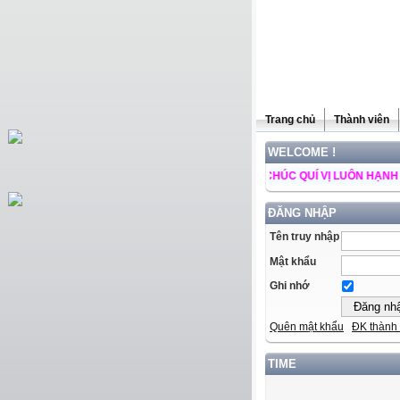
Trang chủ
Thành viên
WELCOME !
 TRANG WEB NGÀY CÀNG PHÁT TRIỂN ++ CHÚC QUÍ VỊ LUÔN HẠNH PHÚC V
ĐĂNG NHẬP
Tên truy nhập
Mật khẩu
Ghi nhớ
Quên mật khẩu
ĐK thành 
TIME