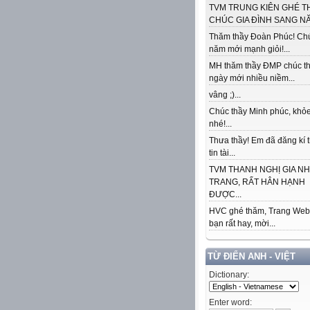
TVM TRUNG KIÊN GHÉ T
CHÚC GIA ĐÌNH SANG NĂ
Thăm thầy Đoàn Phúc! Ch
năm mới mạnh giỏi!...
MH thăm thầy ĐMP chúc t
ngày mới nhiều niềm...
vâng ;)...
Chúc thầy Minh phúc, khỏe
nhé!...
Thưa thầy! Em đã đăng kí 
tin tài...
TVM THANH NGHỊ GIA N
TRANG, RẤT HÂN HẠNH
ĐƯỢC...
HVC ghé thăm, Trang Web
bạn rất hay, mời...
TỪ ĐIỂN ANH - VIỆT
Dictionary:
Enter word: