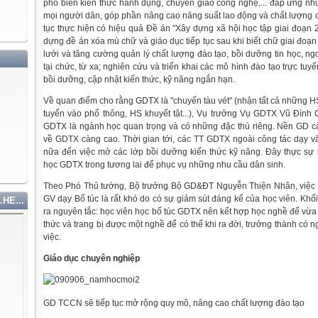
phổ biến kiến thức hành dụng, chuyển giao công nghệ,... đáp ứng nhu
mọi người dân, góp phần nâng cao năng suất lao động và chất lượng 
tục thực hiện có hiệu quả Đề án "Xây dựng xã hội học tập giai đoạn 
dựng đề án xóa mù chữ và giáo dục tiếp tục sau khi biết chữ giai đo
lưới và tăng cường quản lý chất lượng đào tạo, bồi dưỡng tin học, n
tại chức, từ xa; nghiên cứu và triển khai các mô hình đào tạo trực tuy
bồi dưỡng, cập nhật kiến thức, kỹ năng ngắn hạn.
Về quan điểm cho rằng GDTX là "chuyến tàu vét" (nhận tất cả những H
tuyển vào phổ thông, HS khuyết tật...), Vụ trưởng Vụ GDTX Vũ Đìn
GDTX là ngành học quan trọng và có những đặc thù riêng. Nền GD cà
về GDTX càng cao. Thời gian tới, các TT GDTX ngoài công tác dạy v
nữa đến việc mở các lớp bồi dưỡng kiến thức kỹ năng. Đây thực sự
học GDTX trong tương lai để phục vụ những nhu cầu dân sinh.
Theo Phó Thủ tướng, Bộ trưởng Bộ GD&ĐT Nguyễn Thiện Nhân, việc đ
GV dạy Bổ túc là rất khó do có sự giảm sút đáng kể của học viên. Kh
.HE...
ra nguyên tắc: học viên học bổ túc GDTX nên kết hợp học nghề để vừa
thức và trang bị được một nghề để có thể khi ra đời, trưởng thành có 
việc.
Giáo dục chuyên nghiệp
GD TCCN sẽ tiếp tục mở rộng quy mô, nâng cao chất lượng đào tạo