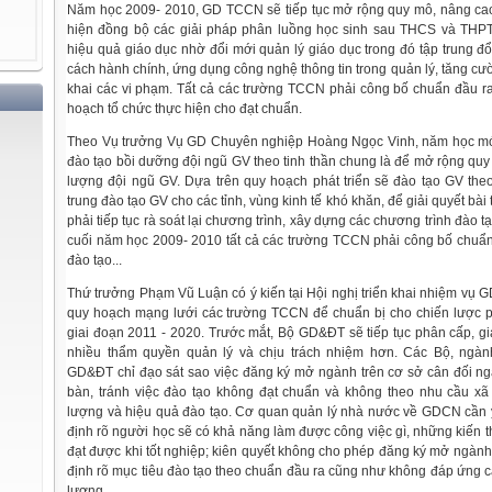
Năm học 2009- 2010, GD TCCN sẽ tiếp tục mở rộng quy mô, nâng cao
hiện đồng bộ các giải pháp phân luồng học sinh sau THCS và THPT
hiệu quả giáo dục nhờ đổi mới quản lý giáo dục trong đó tập trung đổi
cách hành chính, ứng dụng công nghệ thông tin trong quản lý, tăng cườ
khai các vi phạm. Tất cả các trường TCCN phải công bố chuẩn đầu r
hoạch tổ chức thực hiện cho đạt chuẩn.
Theo Vụ trưởng Vụ GD Chuyên nghiệp Hoàng Ngọc Vinh, năm học mớ
đào tạo bồi dưỡng đội ngũ GV theo tinh thần chung là để mở rộng quy
lượng đội ngũ GV. Dựa trên quy hoạch phát triển sẽ đào tạo GV the
trung đào tạo GV cho các tỉnh, vùng kinh tế khó khăn, để giải quyết bà
phải tiếp tục rà soát lại chương trình, xây dựng các chương trình đào 
cuối năm học 2009- 2010 tất cả các trường TCCN phải công bố chuẩ
đào tạo...
Thứ trưởng Phạm Vũ Luận có ý kiến tại Hội nghị triển khai nhiệm vụ
quy hoạch mạng lưới các trường TCCN để chuẩn bị cho chiến lược ph
giai đoạn 2011 - 2020. Trước mắt, Bộ GD&ĐT sẽ tiếp tục phân cấp,
nhiều thẩm quyền quản lý và chịu trách nhiệm hơn. Các Bộ, ngà
GD&ĐT chỉ đạo sát sao việc đăng ký mở ngành trên cơ sở cân đối ng
bàn, tránh việc đào tạo không đạt chuẩn và không theo nhu cầu xã
lượng và hiệu quả đào tạo. Cơ quan quản lý nhà nước về GDCN cần 
định rõ người học sẽ có khả năng làm được công việc gì, những kiến t
đạt được khi tốt nghiệp; kiên quyết không cho phép đăng ký mở ngàn
định rõ mục tiêu đào tạo theo chuẩn đầu ra cũng như không đáp ứng c
lượng.