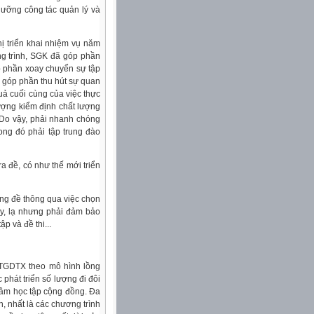
 dưỡng công tác quản lý và
ị triển khai nhiệm vụ năm
ng trình, SGK đã góp phần
p phần xoay chuyển sự tập
, góp phần thu hút sự quan
uả cuối cùng của việc thực
ượng kiểm định chất lượng
 Do vậy, phải nhanh chóng
ong đó phải tập trung đào
a đề, có như thế mới triển
ng đề thông qua việc chọn
ay, lạ nhưng phải đảm bảo
p và đề thi...
TTGDTX theo mô hình lồng
phát triển số lượng đi đôi
tâm học tập cộng đồng. Đa
, nhất là các chương trình