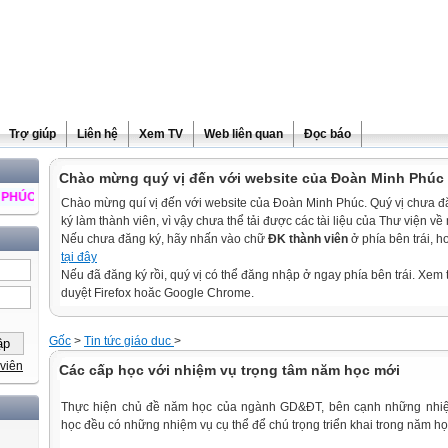
Trợ giúp
Liên hệ
Xem TV
Web liên quan
Đọc báo
Chào mừng quý vị đến với website của Đoàn Minh Phúc
À THÀNH ĐẠT
Chào mừng quí vị đến với website của Đoàn Minh Phúc. Quý vị chưa 
ký làm thành viên, vì vậy chưa thể tải được các tài liệu của Thư viện về
Nếu chưa đăng ký, hãy nhấn vào chữ
ĐK thành viên
ở phía bên trái, 
tại đây
Nếu đã đăng ký rồi, quý vị có thể đăng nhập ở ngay phía bên trái. Xem t
duyệt Firefox hoăc Google Chrome.
Gốc
>
Tin tức giáo duc
>
viên
Các cấp học với nhiệm vụ trọng tâm năm học mới
Thực hiện chủ đề năm học của ngành GD&ĐT, bên cạnh những nhiệ
học đều có những nhiệm vụ cụ thể để chú trọng triển khai trong năm h