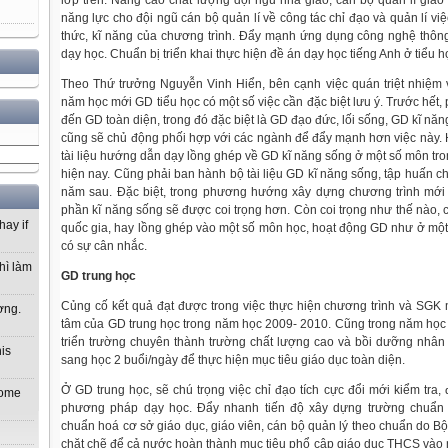
lớp trên. Nâng cao chất lượng đội ngũ nhà giáo, cán bộ quản lí giáo
năng lực cho đội ngũ cán bộ quản lí về công tác chỉ đạo và quản lí vi
thức, kĩ năng của chương trình. Đẩy mạnh ứng dụng công nghệ thông t
dạy học. Chuẩn bị triển khai thực hiện đề án dạy học tiếng Anh ở tiểu họ
Theo Thứ trưởng Nguyễn Vinh Hiển, bên cạnh việc quán triệt nhiệm
năm học mới GD tiểu học có một số việc cần đặc biệt lưu ý. Trước hết,
đến GD toàn diện, trong đó đặc biệt là GD đạo đức, lối sống, GD kĩ 
cũng sẽ chủ động phối hợp với các ngành để đẩy mạnh hơn việc này.
tài liệu hướng dẫn dạy lồng ghép về GD kĩ năng sống ở một số môn tr
hiện nay. Cũng phải ban hành bộ tài liệu GD kĩ năng sống, tập huấn 
năm sau. Đặc biệt, trong phương hướng xây dựng chương trình mới
phần kĩ năng sống sẽ được coi trọng hơn. Còn coi trọng như thế nào,
hay if
quốc gia, hay lồng ghép vào một số môn học, hoạt động GD như ở một 
có sự cân nhắc.
hì làm
GD trung học
Củng cố kết quả đạt được trong việc thực hiện chương trình và SGK 
ơng.
tâm của GD trung học trong năm học 2009- 2010. Cũng trong năm học 
triển trường chuyên thành trường chất lượng cao và bồi dưỡng nhân 
his
sang học 2 buổi/ngày để thực hiện mục tiêu giáo dục toàn diện.
Ở GD trung học, sẽ chú trọng việc chỉ đạo tích cực đổi mới kiểm tra,
 home
phương pháp dạy học. Đẩy nhanh tiến độ xây dựng trường chuẩn q
chuẩn hoá cơ sở giáo dục, giáo viên, cán bộ quản lý theo chuẩn do 
chặt chẽ để cả nước hoàn thành mục tiêu phổ cập giáo dục THCS vào