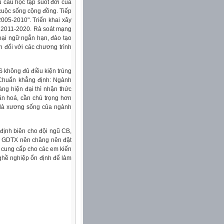
 cầu học tập suốt đời của
cuộc sống cộng đồng. Tiếp
2005-2010". Triển khai xây
ạn 2011-2020. Rà soát mạng
goại ngữ ngắn hạn, đào tạo
ến đối với các chương trình
S không đủ điều kiện trúng
h Chuẩn khẳng định: Ngành
ng hiện đại thì nhận thức
ăn hoá, cần chú trọng hơn
 là xương sống của ngành
ịnh biên cho đội ngũ CB,
ối GDTX nên chăng nên đặt
 cung cấp cho các em kiến
nghề nghiệp ổn định để làm