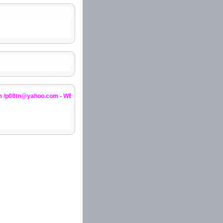
o.com - WEBSITE:http://violet.vn/minhphucpl++