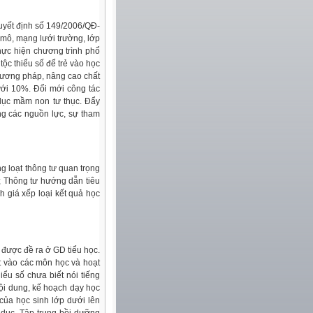
uyết định số 149/2006/QĐ-
 mô, mạng lưới trường, lớp
hực hiện chương trình phổ
tộc thiểu số để trẻ vào học
phương pháp, nâng cao chất
ưới 10%. Đổi mới công tác
o dục mầm non tư thục. Đẩy
ng các nguồn lực, sự tham
 loạt thông tư quan trọng
; Thông tư hướng dẫn tiêu
h giá xếp loại kết quả học
 được đề ra ở GD tiểu học.
t vào các môn học và hoạt
iểu số chưa biết nói tiếng
nội dung, kế hoạch dạy học
của học sinh lớp dưới lên