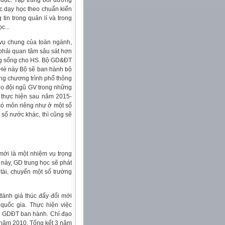
 dục. Tập trung bồi dưỡng
ệc dạy học theo chuẩn kiến
in trong quản lí và trong
c...
 vụ chung của toàn ngành,
 phải quan tâm sâu sát hơn
năng sống cho HS. Bộ GD&ĐT
 Hè này Bộ sẽ ban hành bộ
ong chương trình phổ thông
cho đội ngũ GV trong những
 thực hiện sau năm 2015-
 có môn riêng như ở một số
số nước khác, thì cũng sẽ
mới là một nhiệm vụ trọng
này, GD trung học sẽ phát
tài, chuyển một số trường
 đánh giá thúc đẩy đổi mới
uốc gia. Thực hiện việc
Bộ GDĐT ban hành. Chỉ đạo
 năm 2010. Tổng kết 3 năm