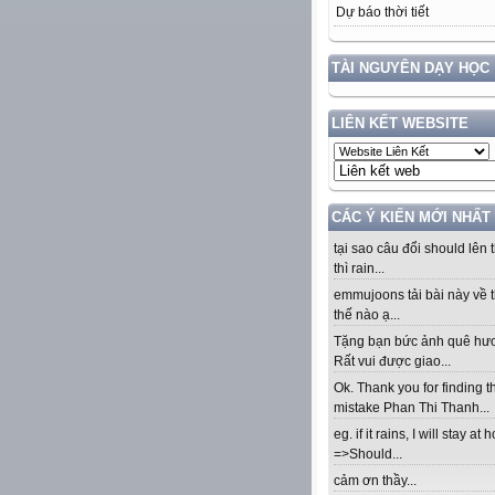
Dự báo thời tiết
TÀI NGUYÊN DẠY HỌC
LIÊN KẾT WEBSITE
CÁC Ý KIẾN MỚI NHẤT
tại sao câu đổi should lên t
thì rain...
emmujoons tải bài này về t
thế nào ạ...
Tặng bạn bức ảnh quê hư
Rất vui được giao...
Ok. Thank you for finding t
mistake Phan Thi Thanh...
eg. if it rains, I will stay at
=>Should...
cảm ơn thầy...