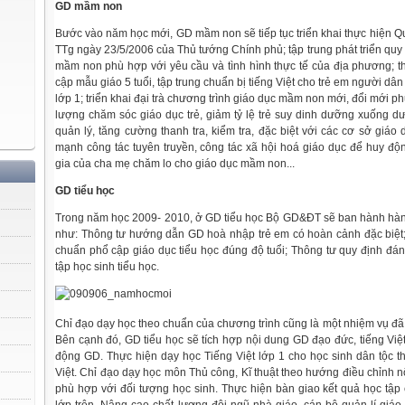
GD mầm non
Bước vào năm học mới, GD mầm non sẽ tiếp tục triển khai thực hiện Q
TTg ngày 23/5/2006 của Thủ tướng Chính phủ; tập trung phát triển quy
mầm non phù hợp với yêu cầu và tình hình thực tế của địa phương; t
cập mẫu giáo 5 tuổi, tập trung chuẩn bị tiếng Việt cho trẻ em người dân 
lớp 1; triển khai đại trà chương trình giáo dục mầm non mới, đổi mới 
lượng chăm sóc giáo dục trẻ, giảm tỷ lệ trẻ suy dinh dưỡng xuống d
quản lý, tăng cường thanh tra, kiểm tra, đặc biệt với các cơ sở giá
mạnh công tác tuyên truyền, công tác xã hội hoá giáo dục để huy độ
gia của cha mẹ chăm lo cho giáo dục mầm non...
GD tiểu học
Trong năm học 2009- 2010, ở GD tiểu học Bộ GD&ĐT sẽ ban hành hàng
như: Thông tư hướng dẫn GD hoà nhập trẻ em có hoàn cảnh đặc biệt
chuẩn phổ cập giáo dục tiểu học đúng độ tuổi; Thông tư quy định đán
tập học sinh tiểu học.
Chỉ đạo dạy học theo chuẩn của chương trình cũng là một nhiệm vụ đã
Bên cạnh đó, GD tiểu học sẽ tích hợp nội dung GD đạo đức, tiếng Việ
động GD. Thực hiện dạy học Tiếng Việt lớp 1 cho học sinh dân tộc th
Việt. Chỉ đạo dạy học môn Thủ công, Kĩ thuật theo hướng điều chỉnh 
phù hợp với đối tượng học sinh. Thực hiện bàn giao kết quả học tập 