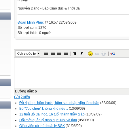
Nguyễn Đăng - Báo Giáo dục & Thời đại
Đoàn Minh Phúc
@ 16:57 22/09/2009
Số lượt xem: 1270
Số lượt thích: 0 người
Kích thước font
Đường dẫn
:
p
Gửi ý kiến
Đỗ đại học hôm trước, hôm sau nhập viện tâm thần
(22/09/09)
Bỏ "đọc chép" không khó nếu...
(13/09/09)
12 tuổi đỗ đại học, 16 tuổi thành thầy giáo
(13/09/09)
Đổi mới quản lý giáo dục: Nói và làm
(05/09/09)
Giáo viên có thể thoát ly SGK
(31/08/09)