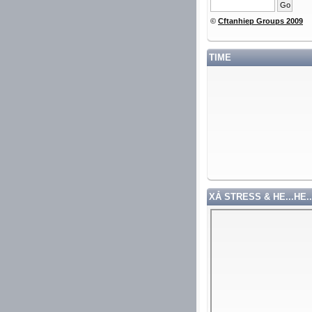
©
Cftanhiep Groups 2009
TIME
XẢ STRESS & HE...HE..