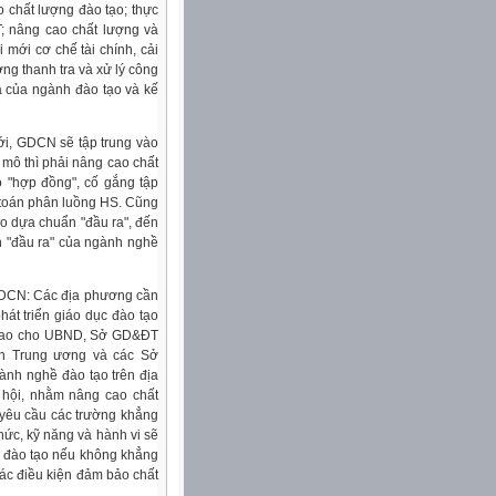
 chất lượng đào tạo; thực
; nâng cao chất lượng và
 mới cơ chế tài chính, cải
ng thanh tra và xử lý công
a của ngành đào tạo và kế
i, GDCN sẽ tập trung vào
 mô thì phải nâng cao chất
o "hợp đồng", cố gắng tập
i toán phân luồng HS. Cũng
tạo dựa chuẩn "đầu ra", đến
n "đầu ra" của ngành nghề
 GDCN: Các địa phương cần
át triển giáo dục đào tạo
 giao cho UBND, Sở GD&ĐT
nh Trung ương và các Sở
ành nghề đào tạo trên địa
 hội, nhằm nâng cao chất
yêu cầu các trường khẳng
hức, kỹ năng và hành vi sẽ
h đào tạo nếu không khẳng
ác điều kiện đảm bảo chất