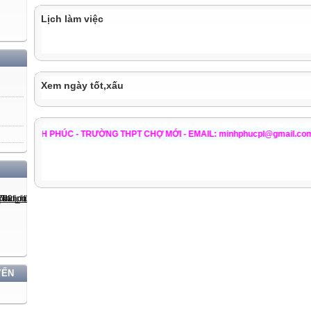
Lịch làm việc
Xem ngày tốt,xấu
PHÚC - TRƯỜNG THPT CHỢ MỚI - EMAIL: minhphucpl@gmail.com /p08tn@yaho
YẾN