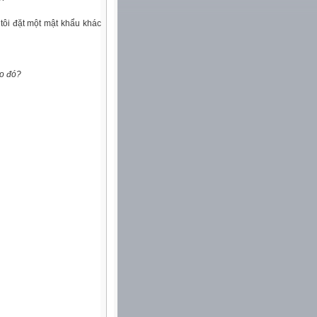
 tôi đặt một mật khẩu khác
ào đó?