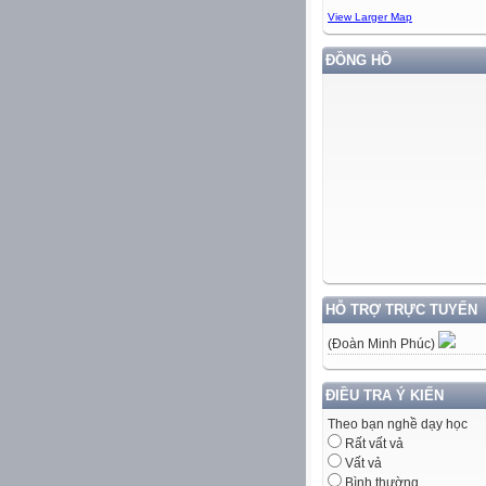
View Larger Map
ĐỒNG HỒ
HỖ TRỢ TRỰC TUYẾN
(Đoàn Minh Phúc)
ĐIỀU TRA Ý KIẾN
Theo bạn nghề dạy học
Rất vất vả
Vất vả
Bình thường