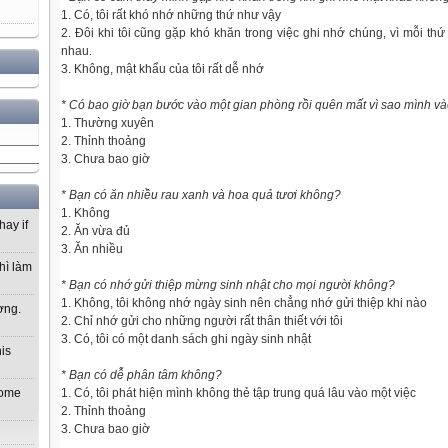
1. Có, tôi rất khó nhớ những thứ như vậy
2. Đôi khi tôi cũng gặp khó khăn trong việc ghi nhớ chúng, vì mỗi thứ
nhau.
3. Không, mật khẩu của tôi rất dễ nhớ
* Có bao giờ bạn bước vào một gian phòng rồi quên mất vì sao mình v
1. Thường xuyên
2. Thỉnh thoảng
3. Chưa bao giờ
* Bạn có ăn nhiều rau xanh và hoa quả tươi không?
1. Không
hay if
2. Ăn vừa đủ
3. Ăn nhiều
hì làm
* Bạn có nhớ gửi thiệp mừng sinh nhật cho mọi người không?
1. Không, tôi không nhớ ngày sinh nên chẳng nhớ gửi thiệp khi nào
ơng.
2. Chỉ nhớ gửi cho những người rất thân thiết với tôi
3. Có, tôi có một danh sách ghi ngày sinh nhật
his
* Bạn có dễ phân tâm không?
1. Có, tôi phát hiện mình không thẻ tập trung quá lâu vào một việc
 home
2. Thỉnh thoảng
3. Chưa bao giờ