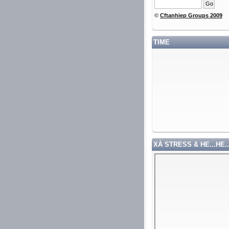
©
Cftanhiep Groups 2009
TIME
XẢ STRESS & HE...HE..