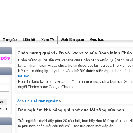
Trợ giúp
Liên hệ
Xem TV
Web liên quan
Đọc báo
Chào mừng quý vị đến với website của Đoàn Minh Phúc
P Ý KIẾN ĐỂ TRANG WEB NGÀY CÀNG PHÁT TRIỂN ++ CHÚC QUÍ VỊ LUÔN 
Chào mừng quí vị đến với website của Đoàn Minh Phúc. Quý vị chưa 
ký làm thành viên, vì vậy chưa thể tải được các tài liệu của Thư viện về
Nếu chưa đăng ký, hãy nhấn vào chữ
ĐK thành viên
ở phía bên trái, 
tại đây
Nếu đã đăng ký rồi, quý vị có thể đăng nhập ở ngay phía bên trái. Xem t
duyệt Firefox hoăc Google Chrome.
Gốc
>
Chia sẻ kinh nghiệm
>
viên
Trắc nghiệm khả năng ghi nhớ qua lối sống của bạn
Trắc nghiệm dưới đây gồm 20 câu hỏi, bạn hãy đọc kĩ từng câu, sau đ
là phù hợp nhất. Mỗi câu hỏi chỉ được lựa chọn một đáp án.