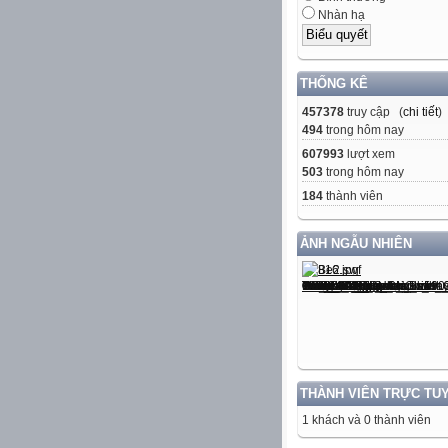
Nhàn hạ
THỐNG KÊ
457378
truy cập (
chi tiết
)
494
trong hôm nay
607993
lượt xem
503
trong hôm nay
184
thành viên
ẢNH NGẪU NHIÊN
THÀNH VIÊN TRỰC TU
1 khách và 0 thành viên