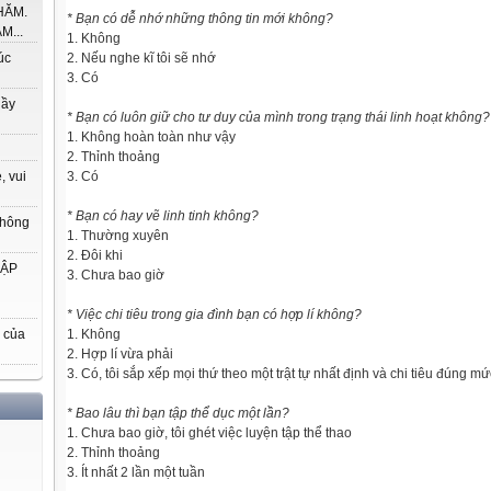
HĂM.
* Bạn có dễ nhớ những thông tin mới không?
M...
1. Không
2. Nếu nghe kĩ tôi sẽ nhớ
úc
3. Có
hầy
* Bạn có luôn giữ cho tư duy của mình trong trạng thái linh hoạt không?
1. Không hoàn toàn như vậy
2. Thỉnh thoảng
3. Có
, vui
* Bạn có hay vẽ linh tinh không?
thông
1. Thường xuyên
2. Đôi khi
HẬP
3. Chưa bao giờ
* Việc chi tiêu trong gia đình bạn có hợp lí không?
1. Không
 của
2. Hợp lí vừa phải
3. Có, tôi sắp xếp mọi thứ theo một trật tự nhất định và chi tiêu đúng mứ
* Bao lâu thì bạn tập thể dục một lần?
1. Chưa bao giờ, tôi ghét việc luyện tập thể thao
2. Thỉnh thoảng
3. Ít nhất 2 lần một tuần