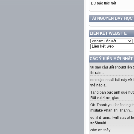
Dự báo thời tiết
TÀI NGUYÊN DẠY HỌC
LIÊN KẾT WEBSITE
CÁC Ý KIẾN MỚI NHẤT
tại sao câu đổi should lên t
thì rain...
emmujoons tải bài này về t
thế nào ạ...
Tặng bạn bức ảnh quê hư
Rất vui được giao...
Ok. Thank you for finding t
mistake Phan Thi Thanh...
eg. if it rains, I will stay at
=>Should...
cảm ơn thầy...