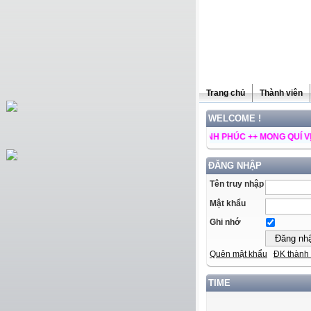
Trang chủ
Thành viên
WELCOME !
 QUÍ VỊ GHÉ THĂM TRANG WEB CỦA MINH PHÚC ++ MONG QUÍ VỊ ĐÓNG GÓ
ĐĂNG NHẬP
Tên truy nhập
Mật khẩu
Ghi nhớ
Quên mật khẩu
ĐK thành 
TIME