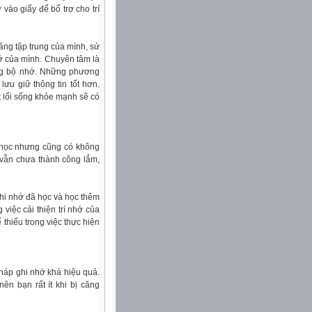
ào giấy để bổ trợ cho trí
ăng tập trung của mình, sử
ớ của mình. Chuyên tâm là
rong bộ nhớ. Những phương
ưu giữ thông tin tốt hơn.
ột lối sống khỏe mạnh sẽ có
a học nhưng cũng có không
 vẫn chưa thành công lắm,
hi nhớ đã học và học thêm
việc cải thiện trí nhớ của
thiếu trong việc thực hiện
háp ghi nhớ khá hiệu quả.
n bạn rất ít khi bị căng