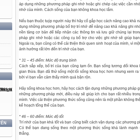
áp dụng những phương pháp ghi nhớ hoặc ghi chép các việc cần nhớ v
nhớ của mình. Cách sống của bạn không khoa học lắm.
Nếu bạn thuộc tuýp người này thì hãy cố gắp học cách nâng cao khả n
dụng những phương pháp bổ trợ trí nhớ để nâng cao khả năng ghi nh
nền tảng cơ bản để tiếp nhận các thông tin và lưu giữ chúng lại t
pháp ghi nhớ hoặc các công cụ bổ trợ cho việc ghi nhớ sẽ giúp bạn l
Ngoài ra, bạn cũng có thể cải thiện thói quen sinh hoạt của mình, vì m
ảnh hưởng rất lớn đến trí nhớ của bạn.
* 31 – 45 điểm: Mức độ trung bình
Cách sắp xếp, bố trí của bạn cũng tạm ổn. Bạn sống tương đối kho
gian thừa. Bạn đã thử sống một lối sống khoa học hơn nhưng xem ra
bởi vì bạn vẫn cảm thấy mình quá bận rộn.
Hãy sống khoa học hơn, hãy học cách tận dụng những phương pháp g
những phương pháp mới, điều này sẽ giúp ích cho bạn rất nhiều trong 
mình. Việc cải thiện phương thức sống cũng nên là một phần không thể 
kế hoạch tổng thể của bạn.
* 46 – 60 điểm: Mức độ tốt
Trí nhớ của bạn khá tốt và bạn cũng biết cách vận dụng các phương p
YẾN
Có thể bạn đang sống theo một phương thức sống khá lành mạnh nê
thẳng.