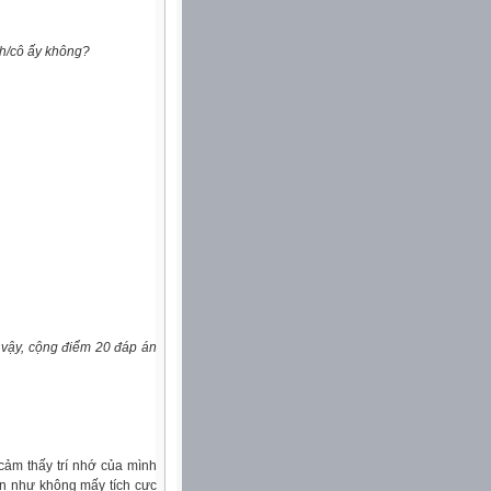
nh/cô ấy không?
 vậy, cộng điểm 20 đáp án
 cảm thấy trí nhớ của mình
ần như không mấy tích cực