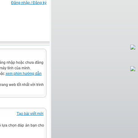
Đăng nhập / Đăng ký
HẠNH PHÚC VÀ THÀNH ĐẠT
đăng nhập hoặc chưa đăng
 máy tính của mình.
hoặc
xem phim hướng dẫn
rang web tốt nhất với trình
Tạo bài viết mới
ó lựa chọn đáp án bạn cho