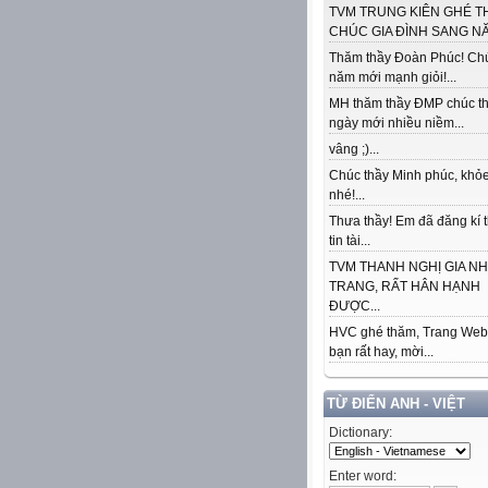
TVM TRUNG KIÊN GHÉ T
CHÚC GIA ĐÌNH SANG NĂ
Thăm thầy Đoàn Phúc! Ch
năm mới mạnh giỏi!...
MH thăm thầy ĐMP chúc t
ngày mới nhiều niềm...
vâng ;)...
Chúc thầy Minh phúc, khỏe
nhé!...
Thưa thầy! Em đã đăng kí 
tin tài...
TVM THANH NGHỊ GIA N
TRANG, RẤT HÂN HẠNH
ĐƯỢC...
HVC ghé thăm, Trang Web
bạn rất hay, mời...
TỪ ĐIỂN ANH - VIỆT
Dictionary:
Enter word: