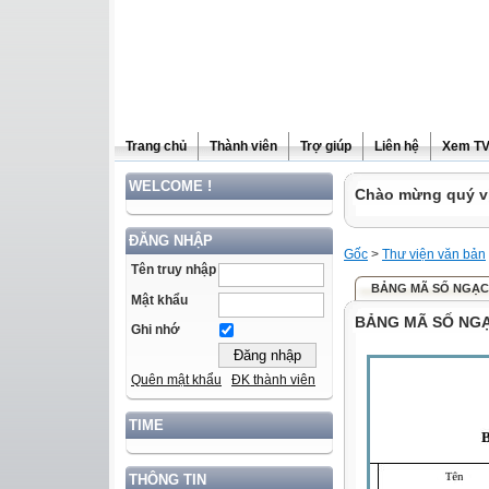
Trang chủ
Thành viên
Trợ giúp
Liên hệ
Xem T
WELCOME !
Chào mừng quý vị
ĐĂNG NHẬP
Gốc
>
Thư viện văn bản
Tên truy nhập
BẢNG MÃ SỐ NGẠC
Mật khẩu
BẢNG MÃ SỐ NGẠ
Ghi nhớ
Quên mật khẩu
ĐK thành viên
TIME
THÔNG TIN