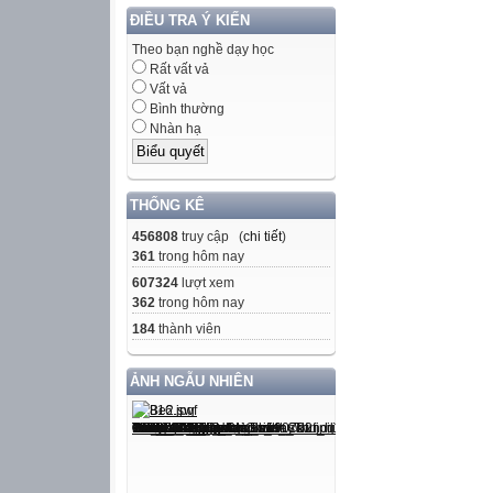
8,00
ĐIỀU TRA Ý KIẾN

Theo bạn nghề dạy học

Rất vất vả

Vất vả
Bình thường

Nhàn hạ



THỐNG KÊ
01002
456808
truy cập (
chi tiết
)
Chuyên viên c
361
trong hôm nay
Công chức loạ
607324
lượt xem
4,40
362
trong hôm nay
4,74
184
thành viên
5,08
5,42
ẢNH NGẪU NHIÊN
5,76
6,10
6,44
6,78