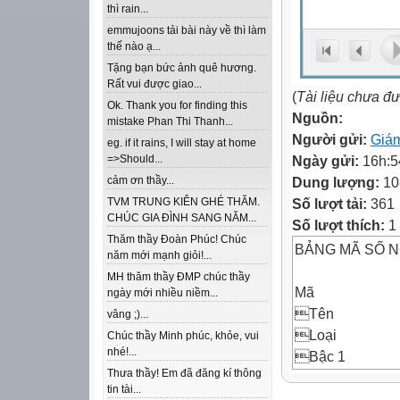
thì rain...
emmujoons tải bài này về thì làm
thế nào ạ...
Tặng bạn bức ảnh quê hương.
Rất vui được giao...
(
Tài liệu chưa đ
Ok. Thank you for finding this
Nguồn:
mistake Phan Thi Thanh...
Người gửi:
Giá
eg. if it rains, I will stay at home
Ngày gửi:
16h:5
=>Should...
Dung lượng:
10
cảm ơn thầy...
Số lượt tải:
361
TVM TRUNG KIÊN GHÉ THĂM.
CHÚC GIA ĐÌNH SANG NĂM...
Số lượt thích:
1 
Thăm thầy Đoàn Phúc! Chúc
BẢNG MÃ SỐ N
năm mới mạnh giỏi!...
MH thăm thầy ĐMP chúc thầy
Mã
ngày mới nhiều niềm...
Tên
vâng ;)...
Loại
Chúc thầy Minh phúc, khỏe, vui
nhé!...
Bậc 1
Thưa thầy! Em đã đăng kí thông
Bậc 2
tin tài...
Bậc 3