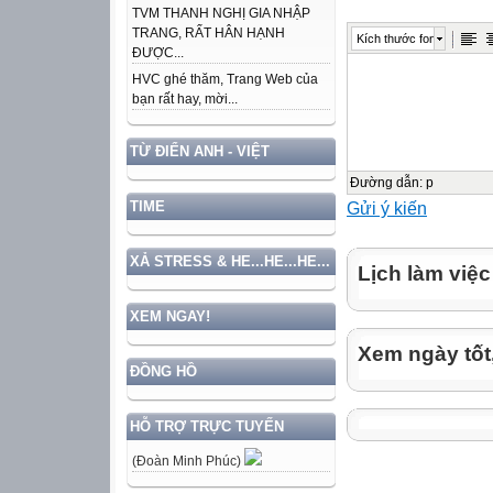
TVM THANH NGHỊ GIA NHẬP
Bậc 4
TRANG, RẤT HÂN HẠNH
Kích thước font
Bậc 5
ĐƯỢC...
Bậc 6
HVC ghé thăm, Trang Web của
bạn rất hay, mời...
Bậc 7
Bậc 8
TỪ ĐIỂN ANH - VIỆT
Bậc 9
Bậc 10
Đường dẫn
:
p
Gửi ý kiến
TIME
Bậc 11
Bậc 12

XẢ STRESS & HE...HE...HE...
Lịch làm việc
01001
Chuyên viên c
XEM NGAY!
Công chức loạ
Xem ngày tốt
6,20
ĐỒNG HỒ
6,56
6,92
HỖ TRỢ TRỰC TUYẾN
7,28
(Đoàn Minh Phúc)
7,64