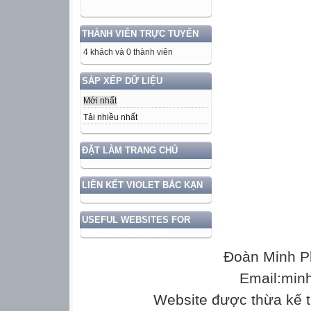


THÀNH VIÊN TRỰC TUYẾN

4 khách và 0 thành viên


SẮP XẾP DỮ LIỆU
01003
Mới nhất
Chuyên viên
Tải nhiều nhất
Công chức loạ
2,34
ĐẶT LÀM TRANG CHỦ
2,67
3,00
LIÊN KẾT VIOLET BẮC KẠN
3,33
3,66
USEFUL WEBSITES FOR
3,99
ENGLISH TEACHER
4,32
Đoàn Minh P
4,65
Email:min
4,98

Website được thừa kế 
