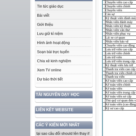
Tin tức giáo dục
Bài viết
Giới thiệu
Lưu giữ kỉ niệm
Hình ảnh hoạt động
Soạn bài trực tuyến
Chia xẻ kinh nghiệm
Xem TV online
Dự báo thời tiết
TÀI NGUYÊN DẠY HỌC
LIÊN KẾT WEBSITE
CÁC Ý KIẾN MỚI NHẤT
tại sao câu đổi should lên thay if