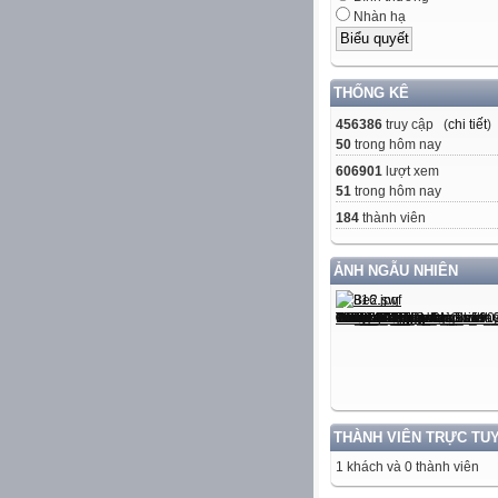
Nhàn hạ
THỐNG KÊ
456386
truy cập (
chi tiết
)
50
trong hôm nay
606901
lượt xem
51
trong hôm nay
184
thành viên
ẢNH NGẪU NHIÊN
THÀNH VIÊN TRỰC TU
1 khách và 0 thành viên