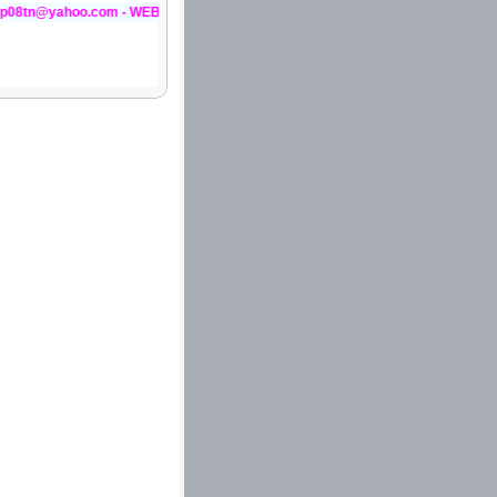
.com - WEBSITE:http://violet.vn/minhphucpl++
 phổ thông; duyệt và
nhất trong giảng dạy,
ằng chữ nổi, bằng tiếng
ở thẩm định của Hội đồng
; quy định tiêu chuẩn,
h giáo khoa; quy định
 cơ cấu thành viên của
 giáo khoa.
ơng trình giáo dục phổ
g kiến thức, kỹ năng quy
ình độ đào tạo của giáo
hiệp.
ạn hoặc tổ chức lựa
ảng dạy, học tập chính
ồng thẩm định giáo trình
ể bảo đảm có đủ giáo
ước về dạy nghề theo
dụng giáo trình giáo dục
duyệt giáo trình sử dụng