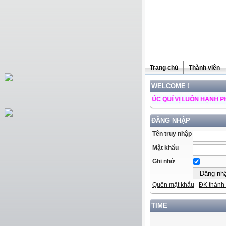
Trang chủ
Thành viên
WELCOME !
TRANG WEB NGÀY CÀNG PHÁT TRIỂN ++ CHÚC QUÍ VỊ LUÔN HẠNH PHÚC VÀ 
ĐĂNG NHẬP
Tên truy nhập
Mật khẩu
Ghi nhớ
Quên mật khẩu
ĐK thành 
TIME