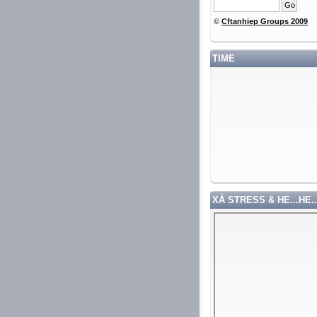
N QUÍ VỊ ĐÃ GHÉ THĂM TRANG WEB CỦA TÔI ++ HẸN GẶP LẠI ++ ĐOÀN MINH P
©
Cftanhiep Groups 2009
TIME
XẢ STRESS & HE...HE..