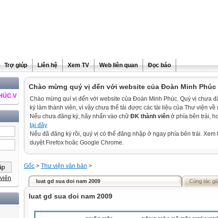
Trợ giúp
Liên hệ
Xem TV
Web liên quan
Đọc báo
Chào mừng quý vị đến với website của Đoàn Minh Phúc
THÀNH ĐẠT
Chào mừng quí vị đến với website của Đoàn Minh Phúc. Quý vị chưa 
ký làm thành viên, vì vậy chưa thể tải được các tài liệu của Thư viện về
Nếu chưa đăng ký, hãy nhấn vào chữ
ĐK thành viên
ở phía bên trái, 
tại đây
Nếu đã đăng ký rồi, quý vị có thể đăng nhập ở ngay phía bên trái. Xem t
duyệt Firefox hoăc Google Chrome.
Gốc
>
Thư viện văn bản
>
viên
luat gd sua doi nam 2009
Cùng tác gi
luat gd sua doi nam 2009