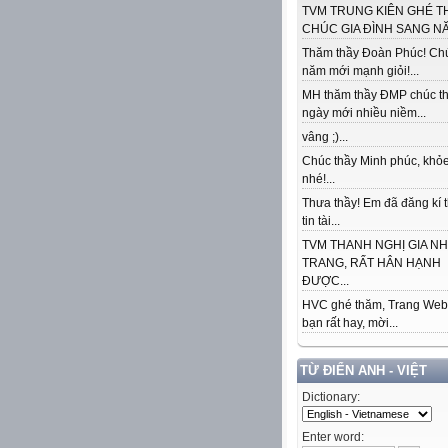
TVM TRUNG KIÊN GHÉ T
CHÚC GIA ĐÌNH SANG NĂ
Thăm thầy Đoàn Phúc! Ch
năm mới mạnh giỏi!...
MH thăm thầy ĐMP chúc t
ngày mới nhiều niềm...
vâng ;)...
Chúc thầy Minh phúc, khỏe
nhé!...
Thưa thầy! Em đã đăng kí 
tin tài...
TVM THANH NGHỊ GIA N
TRANG, RẤT HÂN HẠNH
ĐƯỢC...
HVC ghé thăm, Trang Web
bạn rất hay, mời...
TỪ ĐIỂN ANH - VIỆT
Dictionary:
Enter word: