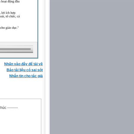
Nhấn vào đây để tải về
Báo tài liệu có sai sót
Nhắn tin cho tác giả
 ---------