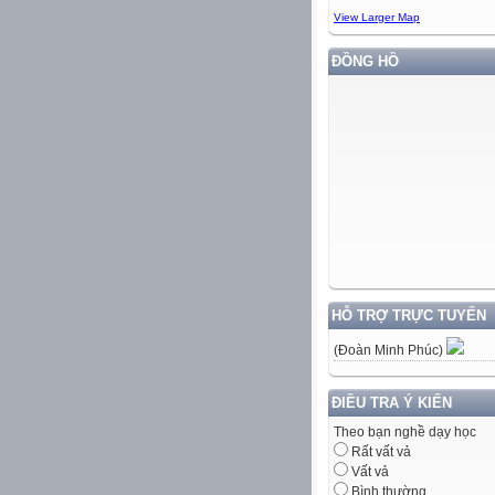
View Larger Map
ĐỒNG HỒ
HỖ TRỢ TRỰC TUYẾN
(Đoàn Minh Phúc)
ĐIỀU TRA Ý KIẾN
Theo bạn nghề dạy học
Rất vất vả
Vất vả
Bình thường