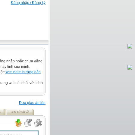
Đăng nhập / Đăng ký
đăng nhập hoặc chưa đăng
 máy tính của mình.
hoặc
xem phim hướng dẫn
rang web tốt nhất với trình
Đưa giáo án lên
ả
Lịch sử tải về