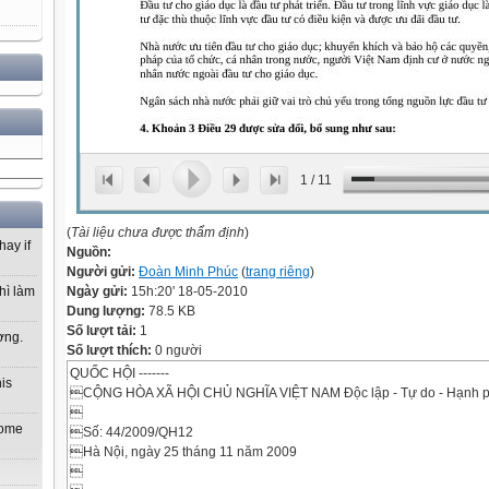
1
/
11
(
Tài liệu chưa được thẩm định
)
hay if
Nguồn:
Người gửi:
Đoàn Minh Phúc
(
trang riêng
)
Ngày gửi:
15h:20' 18-05-2010
hì làm
Dung lượng:
78.5 KB
Số lượt tải:
1
ơng.
Số lượt thích:
0 người
QUỐC HỘI -------
his
CỘNG HÒA XÃ HỘI CHỦ NGHĨA VIỆT NAM Độc lập - Tự do - Hạnh phúc

 home
Số: 44/2009/QH12
Hà Nội, ngày 25 tháng 11 năm 2009
