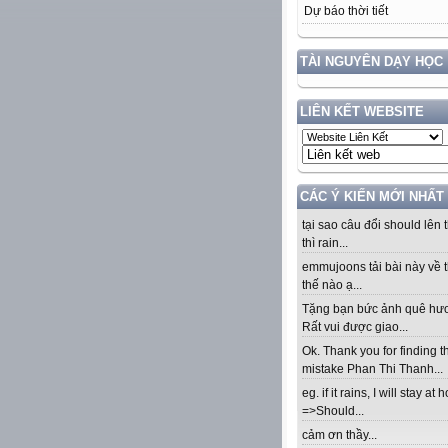
Dự báo thời tiết
TÀI NGUYÊN DẠY HỌC
LIÊN KẾT WEBSITE
CÁC Ý KIẾN MỚI NHẤT
tại sao câu đổi should lên t
thì rain...
emmujoons tải bài này về t
thế nào ạ...
Tặng bạn bức ảnh quê hư
Rất vui được giao...
Ok. Thank you for finding t
mistake Phan Thi Thanh...
eg. if it rains, I will stay at
=>Should...
cảm ơn thầy...