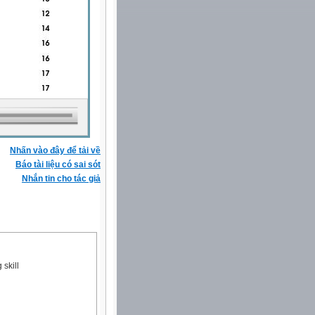
Nhấn vào đây để tải về
Báo tài liệu có sai sót
Nhắn tin cho tác giả
 skill