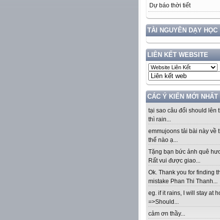
Dự báo thời tiết
TÀI NGUYÊN DẠY HỌC
LIÊN KẾT WEBSITE
CÁC Ý KIẾN MỚI NHẤT
tại sao câu đổi should lên t
thì rain...
emmujoons tải bài này về t
thế nào ạ...
Tặng bạn bức ảnh quê hư
Rất vui được giao...
Ok. Thank you for finding t
mistake Phan Thi Thanh...
eg. if it rains, I will stay at
=>Should...
cảm ơn thầy...