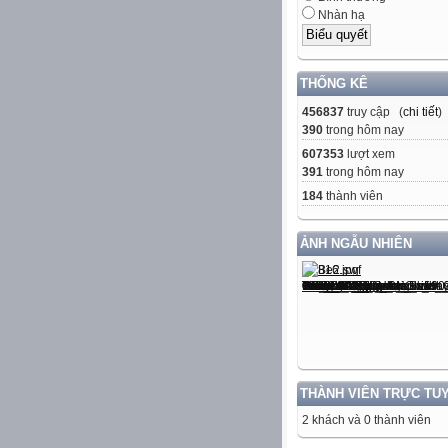
Nhàn hạ
THỐNG KÊ
456837
truy cập (
chi tiết
)
390
trong hôm nay
607353
lượt xem
391
trong hôm nay
184
thành viên
ẢNH NGẪU NHIÊN
THÀNH VIÊN TRỰC TU
2 khách và 0 thành viên