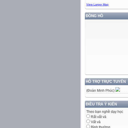
View Larger Map
ĐỒNG HỒ
HỖ TRỢ TRỰC TUYẾN
(Đoàn Minh Phúc)
ĐIỀU TRA Ý KIẾN
Theo bạn nghề dạy học
Rất vất vả
Vất vả
Bình thường