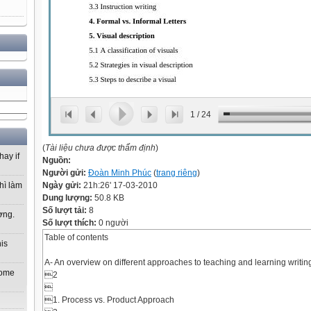
1
/
24
(
Tài liệu chưa được thẩm định
)
hay if
Nguồn:
Người gửi:
Đoàn Minh Phúc
(
trang riêng
)
Ngày gửi:
21h:26' 17-03-2010
hì làm
Dung lượng:
50.8 KB
Số lượt tải:
8
ơng.
Số lượt thích:
0 người
Table of contents
his
A- An overview on different approaches to teaching and learning writing
 home
2

1. Process vs. Product Approach