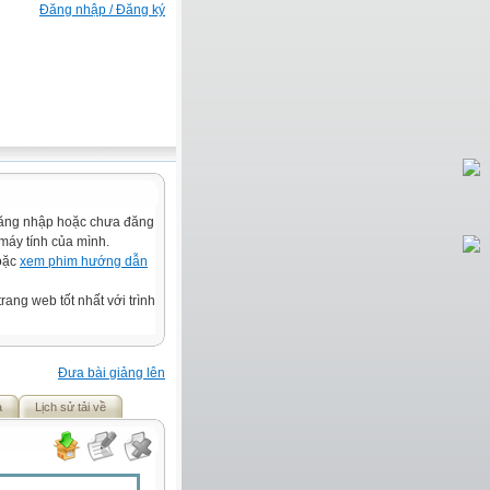
Đăng nhập / Đăng ký
đăng nhập hoặc chưa đăng
 máy tính của mình.
hoặc
xem phim hướng dẫn
rang web tốt nhất với trình
Đưa bài giảng lên
ả
Lịch sử tải về