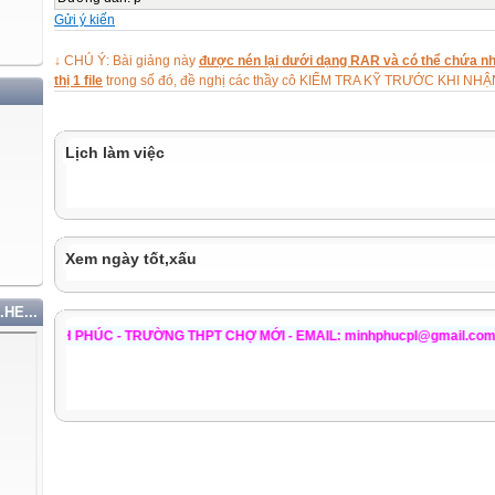

Gửi ý kiến
1.4 Planning a paragraph
4
↓ CHÚ Ý: Bài giảng này
được nén lại dưới dạng RAR và có thể chứa nhi

thị 1 file
trong số đó, đề nghị các thầy cô KIỂM TRA KỸ TRƯỚC KHI NH
2. Coherence and Logical Order in Writings
7

2.1 Understanding Coherence
Lịch làm việc
7

2.2 Logical order
8

Xem ngày tốt,xấu
2.3 Using Transitional Words and Phrases
9

.HE...
3. Paragraphs/Compositions
PHÚC - TRƯỜNG THPT CHỢ MỚI - EMAIL: minhphucpl@gmail.com /p08tn@yaho
10

Account paragraph/composition
10

Description paragraph/composition
10
