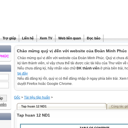
Trợ giúp
Liên hệ
Xem TV
Web liên quan
Đọc báo
Chào mừng quý vị đến với website của Đoàn Minh Phúc
À THÀNH ĐẠT
Chào mừng quí vị đến với website của Đoàn Minh Phúc. Quý vị chưa 
ký làm thành viên, vì vậy chưa thể tải được các tài liệu của Thư viện về
Nếu chưa đăng ký, hãy nhấn vào chữ
ĐK thành viên
ở phía bên trái, 
tại đây
Nếu đã đăng ký rồi, quý vị có thể đăng nhập ở ngay phía bên trái. Xem t
duyệt Firefox hoăc Google Chrome.
Gốc
>
Tài liệu tập huấn
>
viên
Tap huan 12 ND1
Cùng tác gi
Tap huan 12 ND1