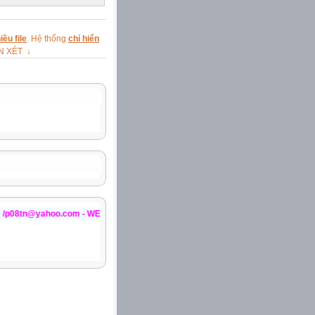
ều file
. Hệ thống
chỉ hiển
ẬN XÉT ↓
o.com - WEBSITE:http://violet.vn/minhphucpl++