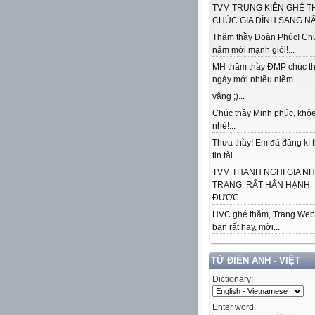
TVM TRUNG KIÊN GHÉ T
CHÚC GIA ĐÌNH SANG NĂ
Thăm thầy Đoàn Phúc! Ch
năm mới mạnh giỏi!...
MH thăm thầy ĐMP chúc t
ngày mới nhiều niềm...
vâng ;)...
Chúc thầy Minh phúc, khỏe
nhé!...
Thưa thầy! Em đã đăng kí 
tin tài...
TVM THANH NGHỊ GIA N
TRANG, RẤT HÂN HẠNH
ĐƯỢC...
HVC ghé thăm, Trang Web
bạn rất hay, mời...
TỪ ĐIỂN ANH - VIỆT
Dictionary:
Enter word: