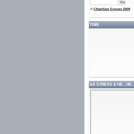
©
Cftanhiep Groups 2009
TIME
XẢ STRESS & HE...HE..
ƠN QUÍ VỊ ĐÃ GHÉ THĂM TRANG WEB CỦA TÔI ++ HẸN GẶP LẠI ++ ĐOÀN MINH 