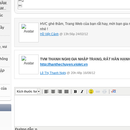
2
HĂM.

M...
2. The writing process
úc
2

HVC ghé thăm, Trang Web của bạn rất hay, mời bạn gia 
B- DEALING WITH THE WRITING TASKS IN THE E12 TEXTBOOK
hầy
nhé !
3
Hồ Việt Cảnh
@ 13h:56p 24/02/12

I. Categorization of genres/patterns as suggested by the writing tasks
, vui
3

II. Features in focus
thông
TVM THANH NGHỊ GIA NHẬP TRANG, RẤT HÂN HẠNH
3
http://hanthechuyen.violet.vn

HẬP
Lê Thị Thanh Nghị
@ 20h:48p 16/08/12
1. An introduction of paragraph writing
3

 của
1.1 What is a paragraph?
Kích thước font
3

1.2 Structure of a paragraph
4

1.3 Typical logical development of a paragraph
4
Đường dẫn
:
p