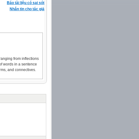
Báo tài liệu có sai sót
Nhắn tin cho tác giả
anging from inflections
 of words in a sentence
orms, and connectives.
us measures of
mmar items, such as
kly spotted and counted.
ed. Also, grammar can be
eachers need to be
ting needs.
ar, they don`t seem to