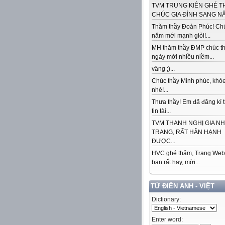
TVM TRUNG KIÊN GHÉ T
CHÚC GIA ĐÌNH SANG NĂ
Thăm thầy Đoàn Phúc! Ch
năm mới mạnh giỏi!...
MH thăm thầy ĐMP chúc t
ngày mới nhiều niềm...
vâng ;)...
Chúc thầy Minh phúc, khỏe
nhé!...
Thưa thầy! Em đã đăng kí 
tin tài...
 ƠN QUÍ VỊ ĐÃ GHÉ THĂM TRANG WEB CỦA TÔI ++ HẸN GẶP LẠI ++ ĐOÀN MINH 
TVM THANH NGHỊ GIA N
TRANG, RẤT HÂN HẠNH
ĐƯỢC...
HVC ghé thăm, Trang Web
bạn rất hay, mời...
TỪ ĐIỂN ANH - VIỆT
Dictionary:
Enter word: