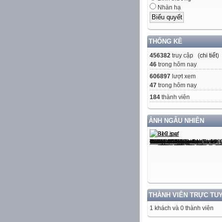
Nhàn hạ
THỐNG KÊ
456382
truy cập (
chi tiết
)
46
trong hôm nay
606897
lượt xem
47
trong hôm nay
184
thành viên
ẢNH NGẪU NHIÊN
THÀNH VIÊN TRỰC TU
1 khách và 0 thành viên