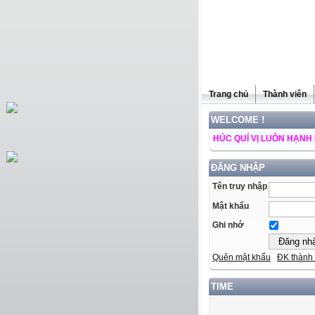
Trang chủ
Thành viên
WELCOME !
 TRANG WEB NGÀY CÀNG PHÁT TRIỂN ++ CHÚC QUÍ VỊ LUÔN HẠNH PHÚC V
ĐĂNG NHẬP
Tên truy nhập
Mật khẩu
Ghi nhớ
Quên mật khẩu
ĐK thành 
TIME