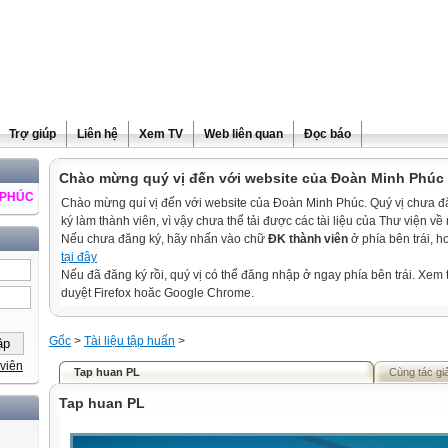
Trợ giúp
Liên hệ
Xem TV
Web liên quan
Đọc báo
Chào mừng quý vị đến với website của Đoàn Minh Phúc
À THÀNH ĐẠT
Chào mừng quí vị đến với website của Đoàn Minh Phúc. Quý vị chưa 
ký làm thành viên, vì vậy chưa thể tải được các tài liệu của Thư viện về
Nếu chưa đăng ký, hãy nhấn vào chữ
ĐK thành viên
ở phía bên trái, 
tại đây
Nếu đã đăng ký rồi, quý vị có thể đăng nhập ở ngay phía bên trái. Xem t
duyệt Firefox hoăc Google Chrome.
Gốc
>
Tài liệu tập huấn
>
viên
Tap huan PL
Cùng tác gi
Tap huan PL