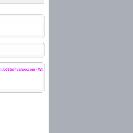
structure;
 on two-word verbs. You
ce type to use, and how
o.com - WEBSITE:http://violet.vn/minhphucpl++
 First, choose a structure
s of formality.
ary material.