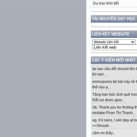
Dự báo thời tiết
TÀI NGUYÊN DẠY HỌC
LIÊN KẾT WEBSITE
CÁC Ý KIẾN MỚI NHẤT
tại sao câu đổi should lên t
thì rain...
emmujoons tải bài này về t
thế nào ạ...
Tặng bạn bức ảnh quê hư
Rất vui được giao...
Ok. Thank you for finding t
mistake Phan Thi Thanh...
eg. if it rains, I will stay at
=>Should...
cảm ơn thầy...