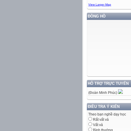
View Larger Map
ĐỒNG HỒ
HỖ TRỢ TRỰC TUYẾN
(Đoàn Minh Phúc)
ĐIỀU TRA Ý KIẾN
Theo bạn nghề dạy học
Rất vất vả
Vất vả
Bình thường