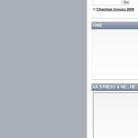
©
Cftanhiep Groups 2009
TIME
XẢ STRESS & HE...HE..