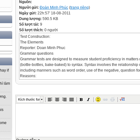
Nguồn:
Người gửi:
Đoàn Minh Phúc
(
trang riêng
)
Ngày gửi:
22h:57' 18-08-2011
Dung lượng:
590.5 KB
Số lượt tải:
9
Số lượt thích:
0 người
Test Construction:
The Elements
Reporter: Doan Minh Phuc
Grammar questions
Grammar tests are designed to measure student proficiency in matters r
(bottle-bottles, bake-baked) to syntax. Syntax involves the relationship
including manners such as word order, use of the negative, question f
hay if
Reasons:
Much English teaching has been based on grammar; and unlike vario
hì làm
communicative skills, there is general agreement on what to test. Gra
auxiliary verbs, are easy to identify, and errors in grammar can be quic
ơng.
As with vocabulary exams, either passive or active skills can be check
Kích thước font
tailored to beginners or advanced learners
Multiple-choice completion
his
While multiple-choice completion is an efficient way to test grammar, t
cautioned about the temptation to use this bid of item for all of their tes
 home
Though multiple-choice tests can be used successfully in testing gramm
work as well in testing conversational ability.
Steps to constructing an item