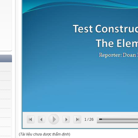
1
/
26
(
Tài liệu chưa được thẩm định
)