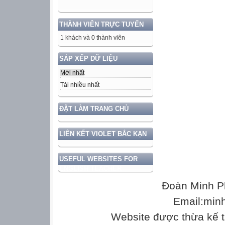
Địa- P.Liễu
Lý- Thập
THÀNH VIÊN TRỰC TUYẾN
Nhạc- Duyên
1 khách và 0 thành viên
Toán- Minh
Sử- Phụng
SẮP XẾP DỮ LIỆU
TD -Huân
Mới nhất
GDCD-Duyên
Tải nhiều nhất
Toán- Lộc
Văn- Thời
ĐẶT LÀM TRANG CHỦ


LIÊN KẾT VIOLET BẮC KẠN
4
Toán- Tỉnh
USEFUL WEBSITES FOR
Nhạc- Duyên
ENGLISH TEACHER
Anh- Thuỷ
Đoàn Minh P
Văn- Phụng
Email:min
GDC- Duyên
TD -Huân
Website được thừa kế 
Địa- PLiễu