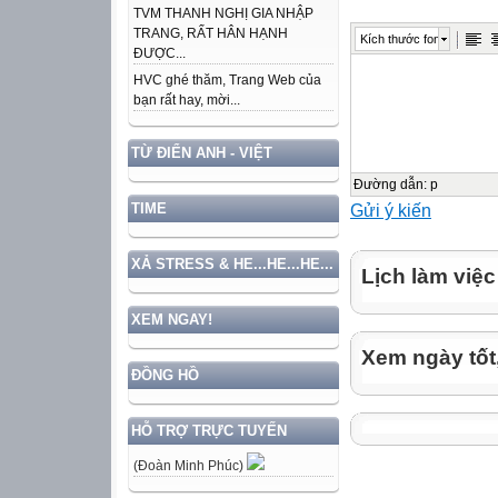
TVM THANH NGHỊ GIA NHẬP
Lớp 8B
TRANG, RẤT HÂN HẠNH
Kích thước font
Lớp 8C
ĐƯỢC...
Lớp 7A
HVC ghé thăm, Trang Web của
bạn rất hay, mời...
Lớp 7B
Lớp 6A
TỪ ĐIỂN ANH - VIỆT
Lớp 6B
Lớp 6C
Đường dẫn
:
p
Gửi ý kiến
TIME

Hai
1
XẢ STRESS & HE...HE...HE...
Lịch làm việc
Chào cờ
Chào cờ
XEM NGAY!
Chào cờ
Xem ngày tốt
Chào cờ
ĐỒNG HỒ
Chào Cờ
Chào cờ
HỖ TRỢ TRỰC TUYẾN
Chào cờ
(Đoàn Minh Phúc)
Chào cờ