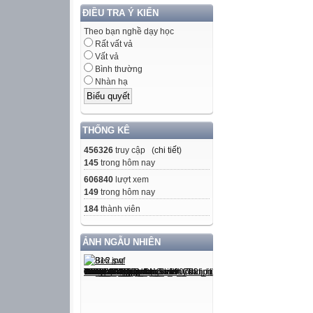
Chào cờ
ĐIỀU TRA Ý KIẾN
Chào cờ
Theo bạn nghề dạy học

Rất vất vả

Vất vả
Bình thường
2
Nhàn hạ
TD - Quốc
Văn- Oanh
Văn- Hương
THỐNG KÊ
Anh- Thuỷ
456326
truy cập (
chi tiết
)
Sinh- Nguyệt
145
trong hôm nay
Văn- Ninh
606840
lượt xem
Sử- Phụng
149
trong hôm nay
Toán- Lộc
184
thành viên
Văn- Thời
Anh- Thùy
ẢNH NGẪU NHIÊN


3
Văn- Phương