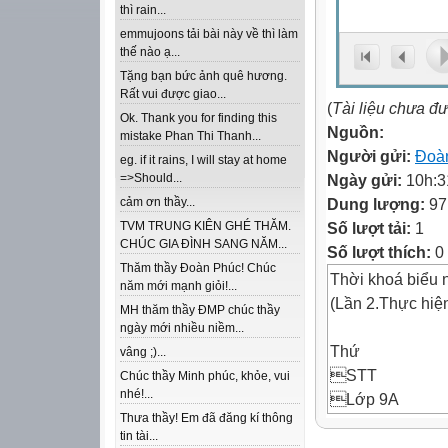
thì rain...
emmujoons tải bài này về thì làm
thế nào ạ...
Tặng bạn bức ảnh quê hương.
Rất vui được giao...
(
Tài liệu chưa đ
Ok. Thank you for finding this
Nguồn:
mistake Phan Thi Thanh...
Người gửi:
Đoà
eg. if it rains, I will stay at home
Ngày gửi:
10h:3
=>Should...
Dung lượng:
97
cảm ơn thầy...
Số lượt tải:
1
TVM TRUNG KIÊN GHÉ THĂM.
CHÚC GIA ĐÌNH SANG NĂM...
Số lượt thích:
0
Thăm thầy Đoàn Phúc! Chúc
Thời khoá biểu
năm mới mạnh giỏi!...
(Lần 2.Thực hiệ
MH thăm thầy ĐMP chúc thầy
ngày mới nhiều niềm...
Thứ
vâng ;)...
STT
Chúc thầy Minh phúc, khỏe, vui
nhé!...
Lớp 9A
Thưa thầy! Em đã đăng kí thông
Lớp 9B
tin tài...
Lớp 8A