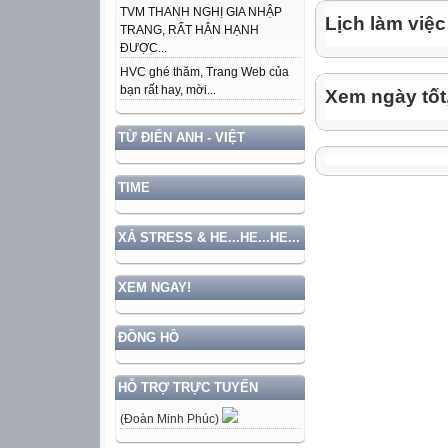
- She is Hoa, on
TVM THANH NGHỊ GIA NHẬP
Lịch làm việc
TRANG, RẤT HÂN HẠNH
work.
ĐƯỢC...
HVC ghé thăm, Trang Web của
- They are stude
bạn rất hay, mời...
Xem ngày tốt
- They are at sch
14/11/2010
TỪ ĐIỂN ANH - VIỆT
Đoàn Minh Phú
3
TIME
Unit 7: The worl
Lesson 1: A1: A 
XẢ STRESS & HE...HE...HE...
New words.
Start (v)= begin 
XEM NGAY!
Finish (v)= end (
Vacation (n)=holi
ĐỒNG HỒ
Hour (n): giờ
Last (v): kéo dài
HỖ TRỢ TRỰC TUYẾN
Early (adv): sớm
(Đoàn Minh Phúc)
Eg: There are 24
Eg: Our lesson l