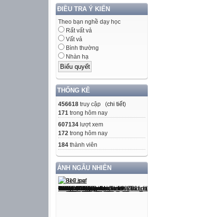
ĐIỀU TRA Ý KIẾN
1. Listen. Then p
14/11/2010
Theo bạn nghề dạy học
Rất vất vả
Đoàn Minh Phú
Vất vả
5
Bình thường
start (v):
Nhàn hạ
holiday(n)
hour(n)
THỐNG KÊ
giờ (n)
vacation (n):
456618
truy cập (
chi tiết
)
171
trong hôm nay
finish (v):
607134
lượt xem
begin (v)
172
trong hôm nay
end(v)
184
thành viên
Rub out and re
1
ẢNH NGẪU NHIÊN
2
3
4
What are they d