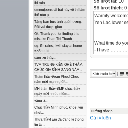
Số lượt tải:
10
thì rain...
Số lượt thích:
0
emmujoons tải bài này về thì làm
Warmly welcome 
thế nào ạ...
Yen Lac lower s
Tặng bạn bức ảnh quê hương.
Rất vui được giao...
Ok. Thank you for finding this
mistake Phan Thi Thanh...
What time do you
eg. if it rains, I will stay at home
- I have…
=>Should...
2. What time do 
cảm ơn thầy...
- I go to
TVM TRUNG KIÊN GHÉ THĂM.
3. What time do 
CHÚC GIA ĐÌNH SANG NĂM...
Kích thước font
- My classes
Thăm thầy Đoàn Phúc! Chúc
năm mới mạnh giỏi!...
4. What time do 
MH thăm thầy ĐMP chúc thầy
- My classes/t
ngày mới nhiều niềm...
Answer the ques
vâng ;)...
Warm-up
Chúc thầy Minh phúc, khỏe, vui
14/11/2010
Đường dẫn
:
p
nhé!...
Gửi ý kiến
2
Thưa thầy! Em đã đăng kí thông
Đoàn Minh Phú
tin tài...