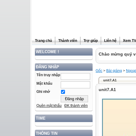
Trang chủ
Thành viên
Trợ giúp
Liên hệ
Xem T
WELCOME !
Chào mừng quý vị
ĐĂNG NHẬP
Gốc
>
Bài giảng
>
Ngoại
Tên truy nhập
unit7.A1
Mật khẩu
unit7.A1
Ghi nhớ
Quên mật khẩu
ĐK thành viên
TIME
THÔNG TIN