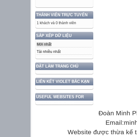
They are having 
14/11/2010
THÀNH VIÊN TRỰC TUYẾN
6
1 khách và 0 thành viên
Đoàn Minh Phú
Uncle
SẮP XẾP DỮ LIỆU
Unit 7: The worl
Mới nhất
Lesson 1: A1: A 
Tải nhiều nhất
True – false pred
Hoa has breakfas
ĐẶT LÀM TRANG CHỦ
She is usually ea
Her classes start
LIÊN KẾT VIOLET BẮC KẠN
Her classes finis
Her summer vacat
USEFUL WEBSITES FOR
Start (v): bắt đầu
ENGLISH TEACHER
hour (n): giờ las
1.Listen. Then pr
Đoàn Minh P
Uncle: Eat your br
Email:min
Hoa: I won’t be l
Website được thừa kế 
Uncle: And what 