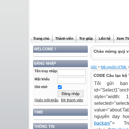
Trang chủ
Thành viên
Trợ giúp
Liên hệ
Xem T
WELCOME !
Chào mừng quý vị
ĐĂNG NHẬP
Gốc
>
Mã nguồn HTML
Tên truy nhập
CODE Câu lạc bộ 
Mật khẩu
Tôi gửi bạ
Ghi nhớ
id="Select1"oncha
style="width: 
Quên mật khẩu
ĐK thành viên
selected="se
value="about:Ta
TIME
nguyên dạy họ
backan/
"> T
THÔNG TIN