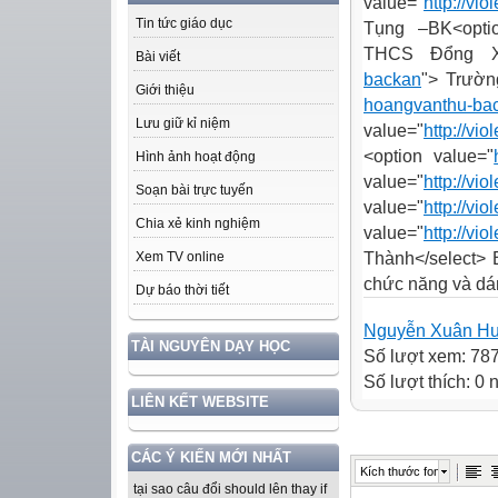
value="
http://vi
Tin tức giáo dục
Tụng –BK
<opti
THCS Đổng X
Bài viết
backan
"> Trườ
Giới thiệu
hoangvanthu-ba
Lưu giữ kỉ niệm
value="
http://vio
<option value="
Hình ảnh hoạt động
value="
http://vi
Soạn bài trực tuyến
value="
http://vi
Chia xẻ kinh nghiệm
value="
http://vi
Thành
</select>
Xem TV online
chức năng và dán
Dự báo thời tiết
Nguyễn Xuân H
TÀI NGUYÊN DẠY HỌC
Số lượt xem: 78
Số lượt thích: 0
LIÊN KẾT WEBSITE
CÁC Ý KIẾN MỚI NHẤT
Kích thước font
tại sao câu đổi should lên thay if