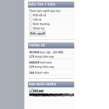
ĐIỀU TRA Ý KIẾN
Theo bạn nghề dạy học
Rất vất vả
Vất vả
Bình thường
Nhàn hạ
THỐNG KÊ
457644
truy cập (
chi tiết
)
175
trong hôm nay
608259
lượt xem
175
trong hôm nay
184
thành viên
ẢNH NGẪU NHIÊN