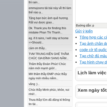
thì rain...
emmujoons tải bài này về thì làm
thế nào ạ...
Tặng bạn bức ảnh quê hương.
Rất vui được giao...
Đường dẫn
:
p
Ok. Thank you for finding this
Gửi ý kiến
mistake Phan Thi Thanh...
Tổng hợp các cô
eg. if it rains, I will stay at home
=>Should...
Tạo ảnh chân d
cảm ơn thầy...
code cờ tổ quốc
TVM TRUNG KIÊN GHÉ THĂM.
Tạo chữ đủ màu
CHÚC GIA ĐÌNH SANG NĂM...
Tạo hình chạy d
Thăm thầy Đoàn Phúc! Chúc
năm mới mạnh giỏi!...
Lịch làm việc
MH thăm thầy ĐMP chúc thầy
ngày mới nhiều niềm...
vâng ;)...
Xem ngày tốt
Chúc thầy Minh phúc, khỏe, vui
nhé!...
Thưa thầy! Em đã đăng kí thông
tin tài...