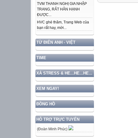
TVM THANH NGHỊ GIA NHẬP
TRANG, RẤT HÂN HẠNH
ĐƯỢC...
HVC ghé thăm, Trang Web của
bạn rất hay, mời...
TỪ ĐIỂN ANH - VIỆT
TIME
XẢ STRESS & HE...HE...HE...
XEM NGAY!
ĐỒNG HỒ
HỖ TRỢ TRỰC TUYẾN
(Đoàn Minh Phúc)