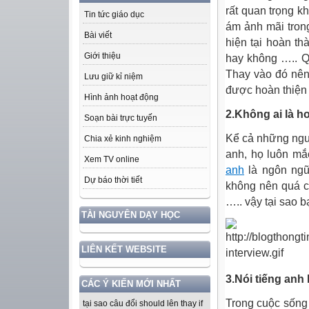
rất quan trọng k
Tin tức giáo dục
ám ảnh mãi trong
Bài viết
hiện tại hoàn t
Giới thiệu
hay không ….. Qu
Thay vào đó nên
Lưu giữ kỉ niệm
được hoàn thiện
Hình ảnh hoạt động
2.Không ai là h
Soạn bài trực tuyến
Kể cả những ngườ
Chia xẻ kinh nghiệm
anh, họ luôn mắ
Xem TV online
anh
là ngôn ngữ
Dự báo thời tiết
không nên quá c
….. vậy tại sao b
TÀI NGUYÊN DẠY HỌC
LIÊN KẾT WEBSITE
3.Nói tiếng anh 
CÁC Ý KIẾN MỚI NHẤT
Trong cuộc sống
tại sao câu đổi should lên thay if