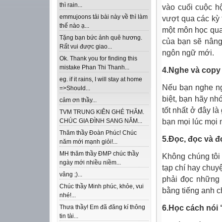
thì rain...
vào cuối cuộc h
emmujoons tải bài này về thì làm
vượt qua các kỳ 
thế nào ạ...
một môn học quan
Tặng bạn bức ảnh quê hương.
của bạn sẽ nâng 
Rất vui được giao...
ngôn ngữ mới.
Ok. Thank you for finding this
mistake Phan Thi Thanh...
4.Nghe và copy
eg. if it rains, I will stay at home
Nếu bạn nghe ng
=>Should...
biệt, bạn hãy nh
cảm ơn thầy...
tốt nhất ở đây l
TVM TRUNG KIÊN GHÉ THĂM.
bạn mọi lúc mọi 
CHÚC GIA ĐÌNH SANG NĂM...
Thăm thầy Đoàn Phúc! Chúc
5.Đọc, đọc và đ
năm mới mạnh giỏi!...
MH thăm thầy ĐMP chúc thầy
Không chúng tôi
ngày mới nhiều niềm...
tạp chí hay chuy
vâng ;)...
phải đọc những 
Chúc thầy Minh phúc, khỏe, vui
bằng tiếng anh c
nhé!...
6.Học cách nói 
Thưa thầy! Em đã đăng kí thông
tin tài...