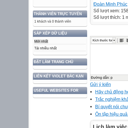
Đoàn Minh Phúc
Số lượt xem: 15
THÀNH VIÊN TRỰC TUYẾN
Số lượt thích: 1 
1 khách và 0 thành viên
SẮP XẾP DỮ LIỆU
Kích thước font
Mới nhất
Tải nhiều nhất
ĐẶT LÀM TRANG CHỦ
LIÊN KẾT VIOLET BẮC KẠN
Đường dẫn
:
p
Gửi ý kiến
USEFUL WEBSITES FOR
Hãy chủ động h
ENGLISH TEACHER
Trắc nghiệm khả
Bí quyết nói ch
Ôn tập hiệu quả 
Lịch làm việc