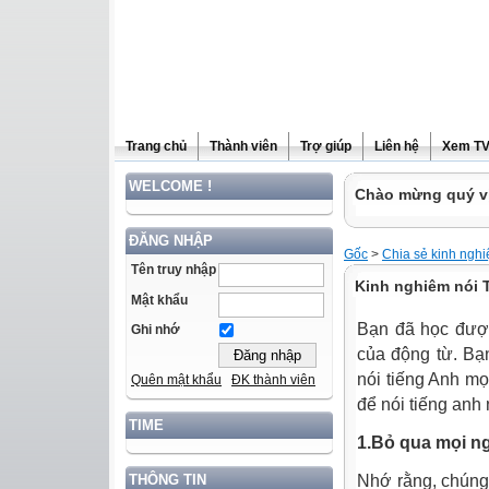
Trang chủ
Thành viên
Trợ giúp
Liên hệ
Xem T
WELCOME !
Chào mừng quý vị
ĐĂNG NHẬP
Gốc
>
Chia sẻ kinh ngh
Tên truy nhập
Kinh nghiêm nói 
Mật khẩu
Bạn đã học được
Ghi nhớ
của động từ. Bạn
nói tiếng Anh m
Quên mật khẩu
ĐK thành viên
để nói tiếng anh
TIME
1.Bỏ qua mọi n
Nhớ rằng, chúng 
THÔNG TIN