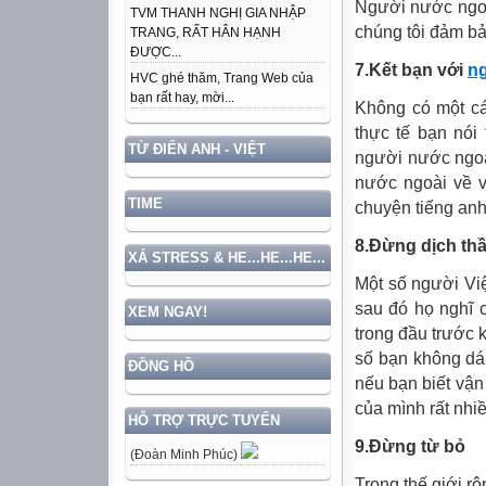
Người nước ngoài
TVM THANH NGHỊ GIA NHẬP
chúng tôi đảm bả
TRANG, RẤT HÂN HẠNH
ĐƯỢC...
7.Kết bạn với
n
HVC ghé thăm, Trang Web của
bạn rất hay, mời...
Không có một cá
thực tế bạn nói 
TỪ ĐIỂN ANH - VIỆT
người nước ngoà
nước ngoài về 
TIME
chuyện tiếng anh
8.Đừng dịch th
XẢ STRESS & HE...HE...HE...
Một số người Việt
sau đó họ nghĩ c
XEM NGAY!
trong đầu trước k
số bạn không dá
ĐỒNG HỒ
nếu bạn biết vận
của mình rất nhiề
HỖ TRỢ TRỰC TUYẾN
9.Đừng từ bỏ
(Đoàn Minh Phúc)
Trong thế giới r