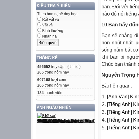
ĐIỀU TRA Ý KIẾN
bạn. Đối với tiế
nào đó nói tiếng
Theo bạn nghề dạy học
Rất vất vả
10.Bạn hãy dũ
Vất vả
Bình thường
Bạn sẽ chẳng đi
Nhàn hạ
non nhút nhát l
sống nắm bắt cơ 
khi bạn bị ngườ
THỐNG KÊ
Chúc bạn thành 
456652
truy cập (
chi tiết
)
205
trong hôm nay
Nguyễn Trọng 
607168
lượt xem
206
trong hôm nay
Bài liên quan:
184
thành viên
[Anh Văn] Kin
[Tiếng Anh] K
ẢNH NGẪU NHIÊN
[Tiếng Anh] K
[Tiếng Anh] K
[Tiếng Anh] K