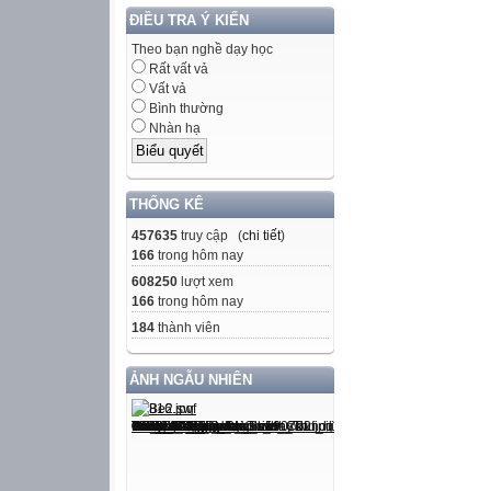
ĐIỀU TRA Ý KIẾN
Theo bạn nghề dạy học
Rất vất vả
Vất vả
Bình thường
Nhàn hạ
THỐNG KÊ
457635
truy cập (
chi tiết
)
166
trong hôm nay
608250
lượt xem
166
trong hôm nay
184
thành viên
ẢNH NGẪU NHIÊN