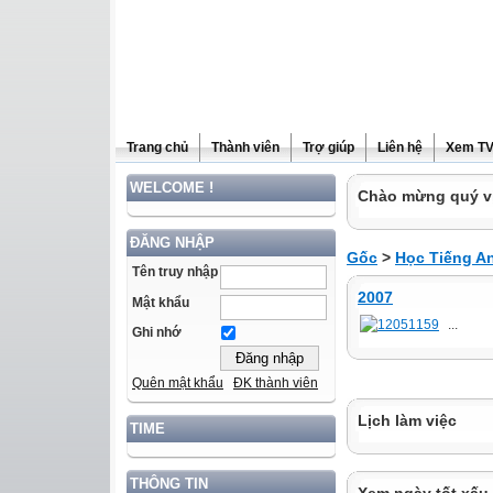
Trang chủ
Thành viên
Trợ giúp
Liên hệ
Xem T
WELCOME !
Chào mừng quý vị
ĐĂNG NHẬP
Gốc
>
Học Tiếng A
Tên truy nhập
2007
Mật khẩu
...
Ghi nhớ
Quên mật khẩu
ĐK thành viên
Lịch làm việc
TIME
THÔNG TIN