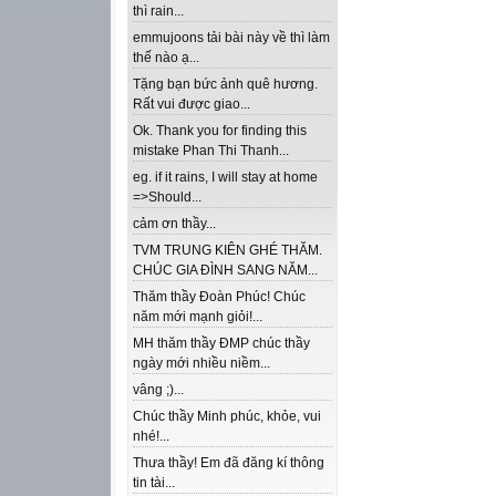
thì rain...
emmujoons tải bài này về thì làm
thế nào ạ...
Tặng bạn bức ảnh quê hương.
Rất vui được giao...
Ok. Thank you for finding this
mistake Phan Thi Thanh...
eg. if it rains, I will stay at home
=>Should...
cảm ơn thầy...
TVM TRUNG KIÊN GHÉ THĂM.
CHÚC GIA ĐÌNH SANG NĂM...
Thăm thầy Đoàn Phúc! Chúc
năm mới mạnh giỏi!...
MH thăm thầy ĐMP chúc thầy
ngày mới nhiều niềm...
vâng ;)...
Chúc thầy Minh phúc, khỏe, vui
nhé!...
Thưa thầy! Em đã đăng kí thông
tin tài...