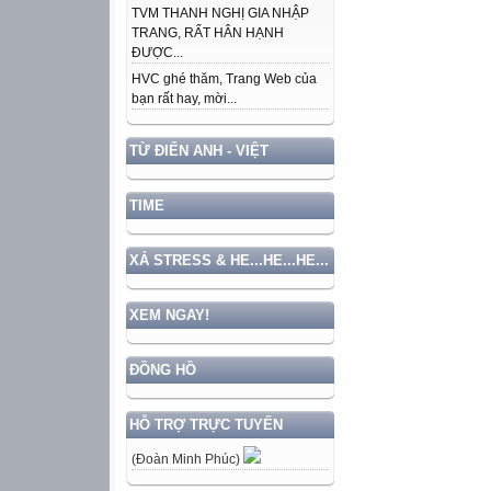
TVM THANH NGHỊ GIA NHẬP
TRANG, RẤT HÂN HẠNH
ĐƯỢC...
HVC ghé thăm, Trang Web của
bạn rất hay, mời...
TỪ ĐIỂN ANH - VIỆT
TIME
XẢ STRESS & HE...HE...HE...
XEM NGAY!
ĐỒNG HỒ
HỖ TRỢ TRỰC TUYẾN
(Đoàn Minh Phúc)