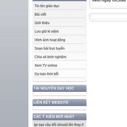
Xem ngày tốt,xấu
Tin tức giáo dục
Bài viết
Giới thiệu
Lưu giữ kỉ niệm
Hình ảnh hoạt động
Soạn bài trực tuyến
Chia xẻ kinh nghiệm
Xem TV online
Dự báo thời tiết
TÀI NGUYÊN DẠY HỌC
LIÊN KẾT WEBSITE
CÁC Ý KIẾN MỚI NHẤT
tại sao câu đổi should lên thay if