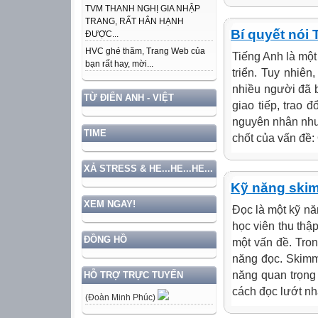
TVM THANH NGHỊ GIA NHẬP
TRANG, RẤT HÂN HẠNH
Bí quyết nói 
ĐƯỢC...
HVC ghé thăm, Trang Web của
Tiếng Anh là một
bạn rất hay, mời...
triển. Tuy nhiên
nhiều người đã b
TỪ ĐIỂN ANH - VIỆT
giao tiếp, trao 
nguyên nhân nhưn
TIME
chốt của vấn đề:
XẢ STRESS & HE...HE...HE...
Kỹ năng ski
XEM NGAY!
Đọc là một kỹ nă
học viên thu thậ
ĐỒNG HỒ
một vấn đề. Tron
năng đọc. Skimm
năng quan trọng 
HỖ TRỢ TRỰC TUYẾN
cách đọc lướt nh
(Đoàn Minh Phúc)