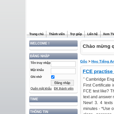
Trang chủ
Thành viên
Trợ giúp
Liên hệ
Xem T
WELCOME !
Chào mừng qu
ĐĂNG NHẬP
Gốc
>
Học Tiếng A
Tên truy nhập
Mật khẩu
FCE practise 
Ghi nhớ
" Cambridge Engli
First Certificate
Quên mật khẩu
ĐK thành viên
FCE test like? T
text and answer m
TIME
New! 3. 4 texts
minutes - *Use of
THÔNG TIN