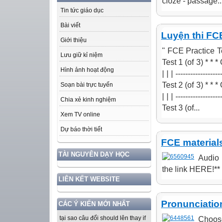
cloze - passage..
Tin tức giáo dục
Bài viết
Luyện thi FC
Giới thiệu
" FCE Practice T
Lưu giữ kỉ niệm
Test 1 (of 3) * * 
Hình ảnh hoạt động
| | | ------------
Test 2 (of 3) * * 
Soạn bài trực tuyến
| | | ------------
Chia xẻ kinh nghiệm
Test 3 (of...
Xem TV online
Dự báo thời tiết
FCE material
TÀI NGUYÊN DẠY HỌC
Audio 
the link HERE!** .
LIÊN KẾT WEBSITE
Pronunciatio
CÁC Ý KIẾN MỚI NHẤT
tại sao câu đổi should lên thay if
Choose 