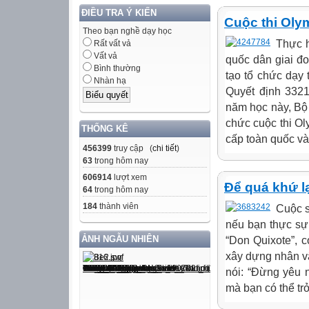
ĐIỀU TRA Ý KIẾN
Cuộc thi Olym
Theo bạn nghề dạy học
Thực h
Rất vất vả
Vất vả
quốc dân giai đ
Bình thường
tạo tổ chức dạy 
Nhàn hạ
Quyết định 332
năm học này, Bộ
chức cuộc thi Ol
THỐNG KÊ
cấp toàn quốc và.
456399
truy cập (
chi tiết
)
63
trong hôm nay
606914
lượt xem
Để quá khứ lạ
64
trong hôm nay
184
thành viên
Cuộc s
nếu bạn thực sự
ẢNH NGẪU NHIÊN
“Don Quixote”, c
xây dựng nhân vậ
nói: “Đừng yêu 
mà bạn có thể trở