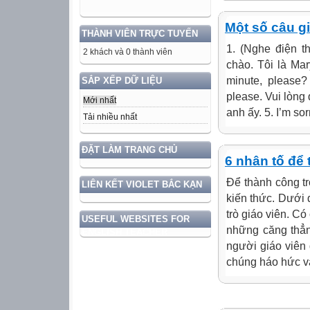
Một số câu g
THÀNH VIÊN TRỰC TUYẾN
1. (Nghe điện t
2 khách và 0 thành viên
chào. Tôi là Mar
minute, please?
SẮP XẾP DỮ LIỆU
please. Vui lòng 
Mới nhất
anh ấy. 5. I’m sorr
Tải nhiều nhất
ĐẶT LÀM TRANG CHỦ
6 nhân tố để 
Để thành công tr
LIÊN KẾT VIOLET BẮC KẠN
kiến thức. Dưới 
trò giáo viên. C
USEFUL WEBSITES FOR
những căng thẳn
ENGLISH TEACHER
người giáo viên 
chúng háo hức v