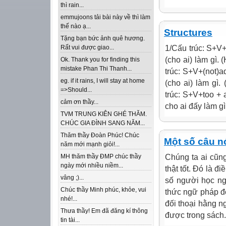
thì rain...
emmujoons tải bài này về thì làm
thế nào ạ...
Structures
Tặng bạn bức ảnh quê hương.
1/Cấu trúc: S+V+
Rất vui được giao...
(cho ai) làm gì. 
Ok. Thank you for finding this
mistake Phan Thi Thanh...
trúc: S+V+(not)ad
eg. if it rains, I will stay at home
(cho ai) làm gì.
=>Should...
trúc: S+V+too + a
cảm ơn thầy...
cho ai đấy làm gì.
TVM TRUNG KIÊN GHÉ THĂM.
CHÚC GIA ĐÌNH SANG NĂM...
Thăm thầy Đoàn Phúc! Chúc
Một số câu n
năm mới mạnh giỏi!...
Chúng ta ai cũng
MH thăm thầy ĐMP chúc thầy
ngày mới nhiều niềm...
thật tốt. Đó là đ
vâng ;)...
số người học ng
Chúc thầy Minh phúc, khỏe, vui
thức ngữ pháp đó
nhé!...
đối thoại hằng n
Thưa thầy! Em đã đăng kí thông
được trong sách.
tin tài...