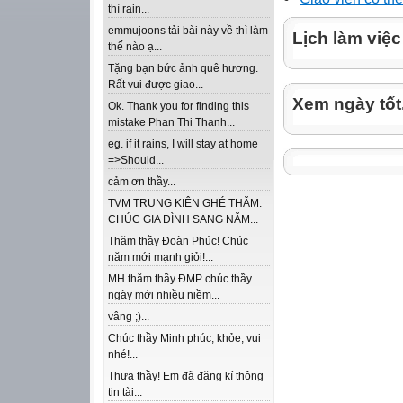
thì rain...
emmujoons tải bài này về thì làm
Lịch làm việc
thế nào ạ...
Tặng bạn bức ảnh quê hương.
Rất vui được giao...
Xem ngày tốt
Ok. Thank you for finding this
mistake Phan Thi Thanh...
eg. if it rains, I will stay at home
=>Should...
cảm ơn thầy...
TVM TRUNG KIÊN GHÉ THĂM.
CHÚC GIA ĐÌNH SANG NĂM...
Thăm thầy Đoàn Phúc! Chúc
năm mới mạnh giỏi!...
MH thăm thầy ĐMP chúc thầy
ngày mới nhiều niềm...
vâng ;)...
Chúc thầy Minh phúc, khỏe, vui
nhé!...
Thưa thầy! Em đã đăng kí thông
tin tài...