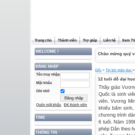
Trang chủ
Thành viên
Trợ giúp
Liên hệ
Xem T
WELCOME !
Chào mừng quý vị
ĐĂNG NHẬP
Gốc
>
Tin tức giáo duc
>
Tên truy nhập
12 tuổi đỗ đại học
Mật khẩu
Thầy giáo Vươn
Ghi nhớ
Quốc là sinh viê
viên. Vương Min
Quên mật khẩu
ĐK thành viên
khiếu bẩm sinh
chương trình dà
TIME
6 tuổi. Năm 199
phép Dân theo họ
THÔNG TIN