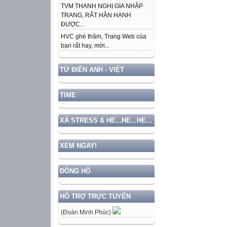
TVM THANH NGHỊ GIA NHẬP
TRANG, RẤT HÂN HẠNH
ĐƯỢC...
HVC ghé thăm, Trang Web của
bạn rất hay, mời...
TỪ ĐIỂN ANH - VIỆT
TIME
XẢ STRESS & HE...HE...HE...
XEM NGAY!
ĐỒNG HỒ
HỖ TRỢ TRỰC TUYẾN
(Đoàn Minh Phúc)