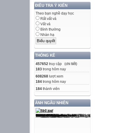
ĐIỀU TRA Ý KIẾN
Theo bạn nghề dạy học
Rất vất vả
Vất vả
Bình thường
Nhàn hạ
THỐNG KÊ
457652
truy cập (
chi tiết
)
183
trong hôm nay
608268
lượt xem
184
trong hôm nay
184
thành viên
ẢNH NGẪU NHIÊN