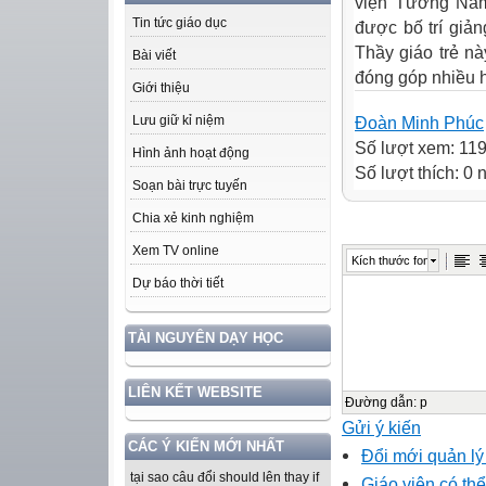
viện Tương Nam 
Tin tức giáo dục
được bố trí giả
Thầy giáo trẻ n
Bài viết
đóng góp nhiều h
Giới thiệu
Lưu giữ kỉ niệm
Đoàn Minh Phúc
Số lượt xem: 11
Hình ảnh hoạt động
Số lượt thích: 0
Soạn bài trực tuyến
Chia xẻ kinh nghiệm
Xem TV online
Kích thước font
Dự báo thời tiết
TÀI NGUYÊN DẠY HỌC
LIÊN KẾT WEBSITE
Đường dẫn
:
p
Gửi ý kiến
CÁC Ý KIẾN MỚI NHẤT
Đổi mới quản lý
tại sao câu đổi should lên thay if
Giáo viên có thể