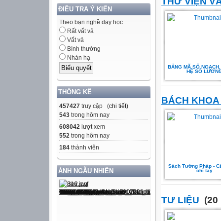
THƯ VIỆN V
ĐIỀU TRA Ý KIẾN
Theo bạn nghề dạy học
Rất vất vả
Vất vả
Bình thường
Nhàn hạ
BẢNG MÃ SỐ NGẠCH,
HỆ SỐ LƯƠN
THỐNG KÊ
BÁCH KHOA
457427
truy cập (
chi tiết
)
543
trong hôm nay
608042
lượt xem
552
trong hôm nay
184
thành viên
Sách Tướng Pháp - C
ẢNH NGẪU NHIÊN
chỉ tay
TƯ LIỆU
(20 