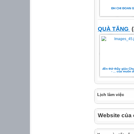
ĐH CHI ĐOAN 
QUÀ TẶNG
(
đền thờ thầy giáo Ch
- ... của muôn đ
Lịch làm việc
Website của 