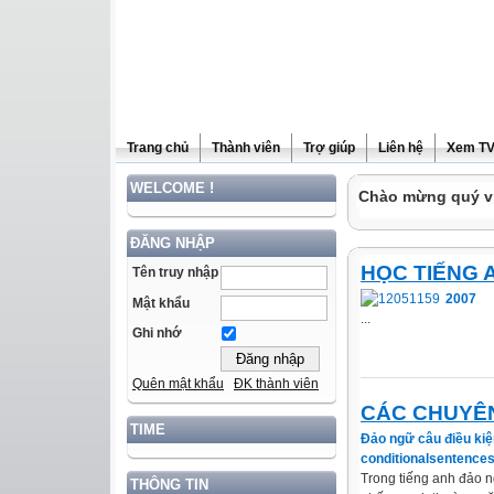
Trang chủ
Thành viên
Trợ giúp
Liên hệ
Xem T
WELCOME !
Chào mừng quý vị
ĐĂNG NHẬP
HỌC TIẾNG 
Tên truy nhập
2007
Mật khẩu
...
Ghi nhớ
Quên mật khẩu
ĐK thành viên
CÁC CHUYÊN
TIME
Đảo ngữ câu điều kiệ
conditionalsentences
Trong tiếng anh đảo 
THÔNG TIN