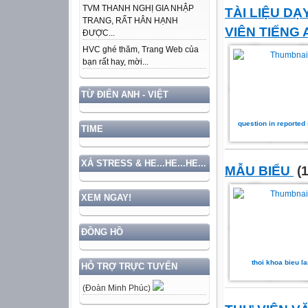
TVM THANH NGHỊ GIA NHẬP
TÀI LIỆU D
TRANG, RẤT HÂN HẠNH
VIÊN TIẾNG
ĐƯỢC...
HVC ghé thăm, Trang Web của
bạn rất hay, mời...
TỪ ĐIỂN ANH - VIỆT
question in reported
TIME
XẢ STRESS & HE...HE...HE...
MẪU BIỂU
(1
XEM NGAY!
ĐỒNG HỒ
thoi khoa bieu la
HỖ TRỢ TRỰC TUYẾN
(Đoàn Minh Phúc)