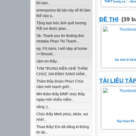
THPT trong ca ... die
thì rain...
emmujoons tải bài này về thì làm
thế nào ạ...
ĐỀ THI
(39 b
Tặng bạn bức ảnh quê hương.
Rất vui được giao...
Ok. Thank you for finding this
mistake Phan Thi Thanh...
eg. if it rains, I will stay at home
=>Should...
Da Anh D 201
cảm ơn thầy...
TVM TRUNG KIÊN GHÉ THĂM.
CHÚC GIA ĐÌNH SANG NĂM...
TÀI LIỆU TẬ
Thăm thầy Đoàn Phúc! Chúc
năm mới mạnh giỏi!...
MH thăm thầy ĐMP chúc thầy
ngày mới nhiều niềm...
vâng ;)...
Chúc thầy Minh phúc, khỏe, vui
nhé!...
Tap huan PL
Thưa thầy! Em đã đăng kí thông
tin tài...