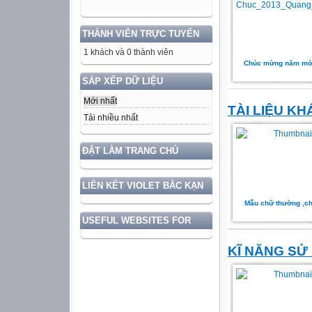
THÀNH VIÊN TRỰC TUYẾN
1 khách và 0 thành viên
Chúc mừng năm mớ
SẮP XẾP DỮ LIỆU
Mới nhất
TÀI LIỆU KH
Tải nhiều nhất
ĐẶT LÀM TRANG CHỦ
LIÊN KẾT VIOLET BẮC KẠN
Mẫu chữ thường ,c
USEFUL WEBSITES FOR
ENGLISH TEACHER
KĨ NĂNG SỬ