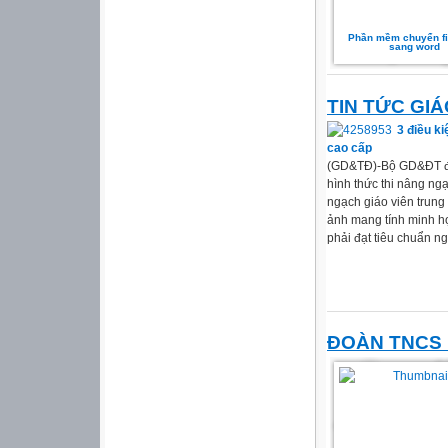
Phần mềm chuyển fi
sang word
TIN TỨC GI
3 điều ki
cao cấp
(GD&TĐ)-Bộ GD&ĐT đã
hình thức thi nâng ngạ
ngạch giáo viên trung 
ảnh mang tính minh họ
phải đạt tiêu chuẩn ng
ĐOÀN TNCS