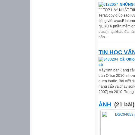
NHỮNG P
" " TOP HAY NHẤT Tất 
TeraCopy giúp sao.lư
tiếng viêt avast! Inte
NERO 6 phần mềm ghi
pass) mật khẩu đa nă
bản ...
TIN HỌC VĂ
Cài Offi
có
Máy tính bạn đang cài
bản Office 2010, như
quen thuộc. Bài viết 
nâng cấp và chạy son
2007) và 2010. Trong ví
ẢNH
(21 bài)