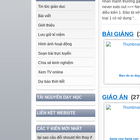
nhấn mạnh thường gặp
Tin tức giáo dục
never eats out ==> Nev
điều kiên 1. Đảo từ vớ
Bài viết
loại 1 có sử dụng “...
Giới thiệu
BÀI GIẢNG
(
Lưu giữ kỉ niệm
Hình ảnh hoạt động
Soạn bài trực tuyến
Chia xẻ kinh nghiệm
Xem TV online
Ban do tu duy
Dự báo thời tiết
GIÁO ÁN
(27
TÀI NGUYÊN DẠY HỌC
LIÊN KẾT WEBSITE
CÁC Ý KIẾN MỚI NHẤT
tại sao câu đổi should lên thay if
bang xep hang cac 