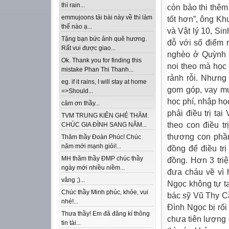
thì rain...
còn bảo thi thêm
emmujoons tải bài này về thì làm
tốt hơn”, ông Kh
thế nào ạ...
và Vật lý 10, Sin
Tặng bạn bức ảnh quê hương.
đỗ với số điểm 
Rất vui được giao...
nghèo ở Quỳnh 
Ok. Thank you for finding this
noi theo mà học
mistake Phan Thi Thanh...
rảnh rỗi. Nhưng
eg. if it rains, I will stay at home
gom góp, vay m
=>Should...
học phí, nhập họ
cảm ơn thầy...
phải điều trị t
TVM TRUNG KIÊN GHÉ THĂM.
theo con điều t
CHÚC GIA ĐÌNH SANG NĂM...
thương con phần 
Thăm thầy Đoàn Phúc! Chúc
năm mới mạnh giỏi!...
đồng để điều tr
MH thăm thầy ĐMP chúc thầy
đồng. Hơn 3 tri
ngày mới nhiều niềm...
đưa cháu về vì h
vâng ;)...
Ngọc không tự t
Chúc thầy Minh phúc, khỏe, vui
bác sỹ Vũ Thy C
nhé!...
Đình Ngọc bị rối 
Thưa thầy! Em đã đăng kí thông
chưa tiên lượng 
tin tài...