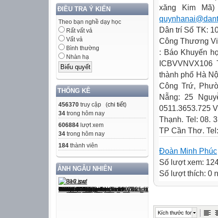
xăng Kim Mã) T
ĐIỀU TRA Ý KIẾN
quynhanai@dant
Theo bạn nghề dạy học
Dân trí Số TK: 
Rất vất vả
Vất vả
Công Thương Việ
Bình thường
: Báo Khuyến họ
Nhàn hạ
ICBVVNVX106 T
thành phố Hà Nộ
Công Trứ, Phườ
THỐNG KÊ
Nẵng: 25 Nguy
456370
truy cập (
chi tiết
)
0511.3653.725 
34
trong hôm nay
Thạnh. Tel: 08.
606884
lượt xem
TP Cần Thơ. Tel
34
trong hôm nay
184
thành viên
Đoàn Minh Phúc
Số lượt xem: 12
ẢNH NGẪU NHIÊN
Số lượt thích: 0
Kích thước font