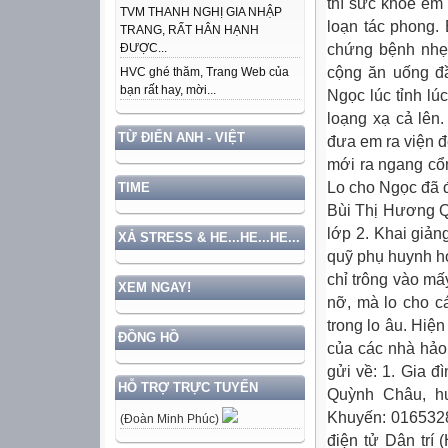
thì sức khỏe em 
TVM THANH NGHỊ GIA NHẬP
loạn tác phong.
TRANG, RẤT HÂN HẠNH
chứng bệnh nhẹ 
ĐƯỢC...
cộng ăn uống đầ
HVC ghé thăm, Trang Web của
bạn rất hay, mời...
Ngọc lúc tỉnh lú
loạng xạ cả lên
TỪ ĐIỂN ANH - VIỆT
đưa em ra viện đ
mới ra ngang cổn
Lo cho Ngọc đã 
TIME
Bùi Thị Hương Q
lớp 2. Khai giả
XẢ STRESS & HE...HE...HE...
quỹ phụ huynh họ
chỉ trông vào mấ
XEM NGAY!
nỡ, mà lo cho c
trong lo âu. Hi
ĐỒNG HỒ
của các nhà hảo 
gửi về: 1. Gia 
HỖ TRỢ TRỰC TUYẾN
Quỳnh Châu, hu
Khuyến: 0165328
(Đoàn Minh Phúc)
điện tử Dân trí