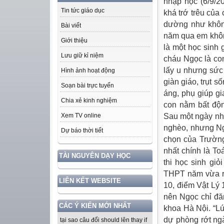
nhập học (6/9/2
Tin tức giáo dục
khá trớ trêu của
dường như không
Bài viết
năm qua em không
Giới thiệu
là một học sinh 
Lưu giữ kỉ niệm
cháu Ngọc là co
lấy u nhưng sức
Hình ảnh hoạt động
giàn giáo, trụt 
Soạn bài trực tuyến
áng, phụ giúp g
Chia xẻ kinh nghiệm
con nằm bất độn
Sau một ngày nhậ
Xem TV online
nghèo, nhưng Ng
Dự báo thời tiết
chọn của Trường
nhất chính là To
TÀI NGUYÊN DẠY HỌC
thi học sinh giỏ
THPT năm vừa rồ
LIÊN KẾT WEBSITE
10, điểm Vật Lý 
nên Ngọc chỉ đă
CÁC Ý KIẾN MỚI NHẤT
khoa Hà Nội. “Lú
dự phòng rớt ngà
tại sao câu đổi should lên thay if