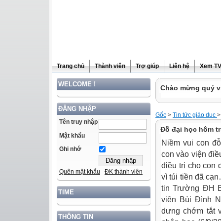
Trang chủ
Thành viên
Trợ giúp
Liên hệ
Xem T
WELCOME !
Chào mừng quý vị
ĐĂNG NHẬP
Gốc
>
Tin tức giáo duc
>
Tên truy nhập
Đỗ đại học hôm t
Mật khẩu
Niềm vui con đỗ
Ghi nhớ
con vào viện điề
điều trị cho con
Quên mật khẩu
ĐK thành viên
vì túi tiền đã c
tin Trường ĐH B
TIME
viên Bùi Đình 
dưng chớm tắt v
THÔNG TIN