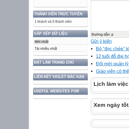
THÀNH VIÊN TRỰC TUYẾN
1 khách và 0 thành viên
SẮP XẾP DỮ LIỆU
Đường dẫn
:
p
Gửi ý kiến
Mới nhất
Bỏ "đọc chép" k
Tải nhiều nhất
12 tuổi đỗ đại h
ĐẶT LÀM TRANG CHỦ
Đổi mới quản lý
Giáo viên có thể
LIÊN KẾT VIOLET BẮC KẠN
Lịch làm việc
USEFUL WEBSITES FOR
ENGLISH TEACHER
Xem ngày tốt