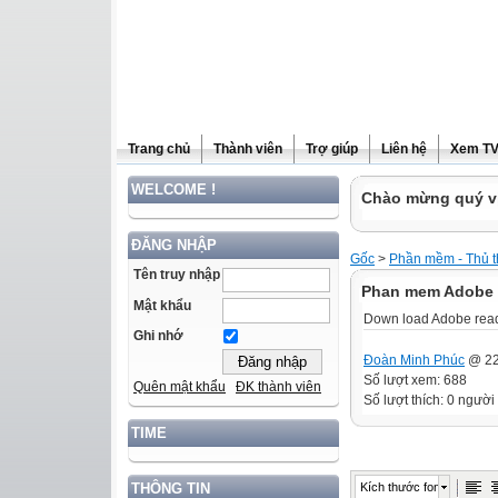
Trang chủ
Thành viên
Trợ giúp
Liên hệ
Xem T
WELCOME !
Chào mừng quý vị
ĐĂNG NHẬP
Gốc
>
Phần mềm - Thủ t
Tên truy nhập
Phan mem Adobe r
Mật khẩu
Down load Adobe read
Ghi nhớ
Đoàn Minh Phúc
@ 22
Số lượt xem: 688
Quên mật khẩu
ĐK thành viên
Số lượt thích: 0 người
TIME
Kích thước font
THÔNG TIN