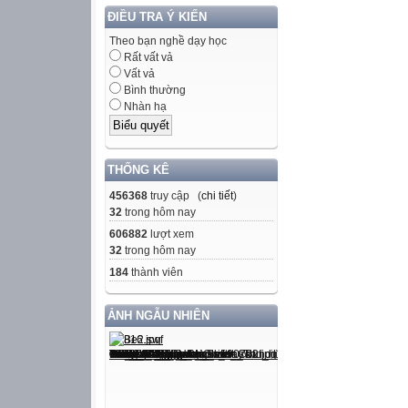
ĐIỀU TRA Ý KIẾN
Theo bạn nghề dạy học
Rất vất vả
Vất vả
Bình thường
Nhàn hạ
THỐNG KÊ
456368
truy cập (
chi tiết
)
32
trong hôm nay
606882
lượt xem
32
trong hôm nay
184
thành viên
ẢNH NGẪU NHIÊN