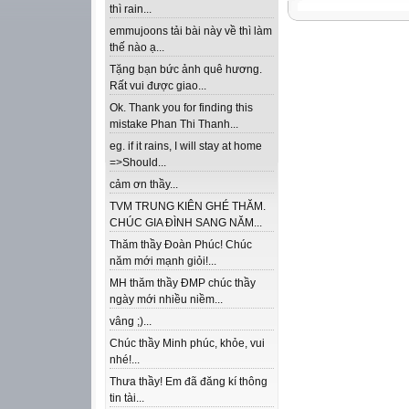
thì rain...
emmujoons tải bài này về thì làm
thế nào ạ...
Tặng bạn bức ảnh quê hương.
Rất vui được giao...
Ok. Thank you for finding this
mistake Phan Thi Thanh...
eg. if it rains, I will stay at home
=>Should...
cảm ơn thầy...
TVM TRUNG KIÊN GHÉ THĂM.
CHÚC GIA ĐÌNH SANG NĂM...
Thăm thầy Đoàn Phúc! Chúc
năm mới mạnh giỏi!...
MH thăm thầy ĐMP chúc thầy
ngày mới nhiều niềm...
vâng ;)...
Chúc thầy Minh phúc, khỏe, vui
nhé!...
Thưa thầy! Em đã đăng kí thông
tin tài...