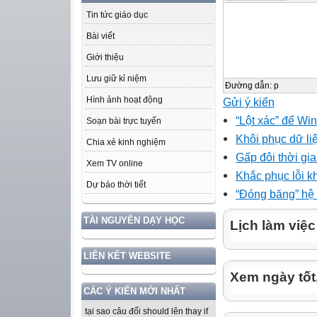
Tin tức giáo dục
Bài viết
Giới thiệu
Lưu giữ kỉ niệm
Đường dẫn
:
p
Hình ảnh hoạt động
Gửi ý kiến
“Lột xác” để Wi
Soạn bài trực tuyến
Khôi phục dữ liê
Chia xẻ kinh nghiệm
Gấp đôi thời g
Xem TV online
Khắc phục lỗi 
Dự báo thời tiết
“Đóng băng” hệ
TÀI NGUYÊN DẠY HỌC
Lịch làm việc
LIÊN KẾT WEBSITE
Xem ngày tốt
CÁC Ý KIẾN MỚI NHẤT
tại sao câu đổi should lên thay if