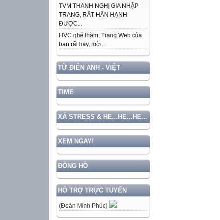
TVM THANH NGHỊ GIA NHẬP
TRANG, RẤT HÂN HẠNH
ĐƯỢC...
HVC ghé thăm, Trang Web của
bạn rất hay, mời...
TỪ ĐIỂN ANH - VIỆT
TIME
XẢ STRESS & HE...HE...HE...
XEM NGAY!
ĐỒNG HỒ
HỖ TRỢ TRỰC TUYẾN
(Đoàn Minh Phúc)