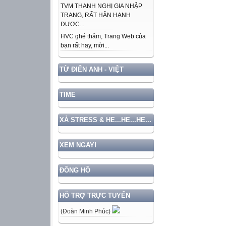
TVM THANH NGHỊ GIA NHẬP
TRANG, RẤT HÂN HẠNH
ĐƯỢC...
HVC ghé thăm, Trang Web của
bạn rất hay, mời...
TỪ ĐIỂN ANH - VIỆT
TIME
XẢ STRESS & HE...HE...HE...
XEM NGAY!
ĐỒNG HỒ
HỖ TRỢ TRỰC TUYẾN
(Đoàn Minh Phúc)