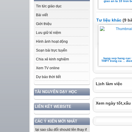
giao an ta 10 tron b
Tin tức giáo dục
Bài viết
Tư liệu khác
(9 bà
Giới thiệu
Lưu giữ kỉ niệm
Hình ảnh hoạt động
Soạn bài trực tuyến
bang xep hang cac 
Chia xẻ kinh nghiệm
THPT trong ca ... die
Xem TV online
Dự báo thời tiết
Lịch làm việc
TÀI NGUYÊN DẠY HỌC
Xem ngày tốt,xấu
LIÊN KẾT WEBSITE
CÁC Ý KIẾN MỚI NHẤT
tại sao câu đổi should lên thay if