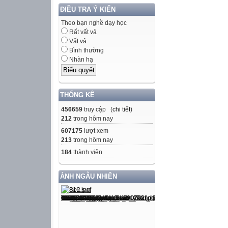
ĐIỀU TRA Ý KIẾN
Theo bạn nghề dạy học
Rất vất vả
Vất vả
Bình thường
Nhàn hạ
THỐNG KÊ
456659
truy cập (
chi tiết
)
212
trong hôm nay
607175
lượt xem
213
trong hôm nay
184
thành viên
ẢNH NGẪU NHIÊN