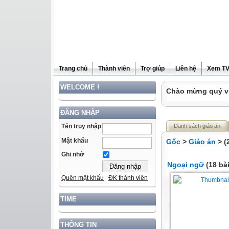
Trang chủ
Thành viên
Trợ giúp
Liên hệ
Xem T
WELCOME !
Chào mừng quý vị
ĐĂNG NHẬP
Tên truy nhập
Danh sách giáo án
Mật khẩu
Gốc
>
Giáo án
> (
Ghi nhớ
Ngoại ngữ
(18 bài
Quên mật khẩu
ĐK thành viên
TIME
THÔNG TIN