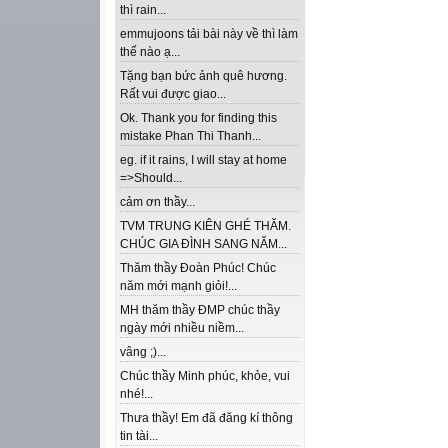
thì rain...
emmujoons tải bài này về thì làm
thế nào ạ...
Tặng bạn bức ảnh quê hương.
Rất vui được giao...
Ok. Thank you for finding this
mistake Phan Thi Thanh...
eg. if it rains, I will stay at home
=>Should...
cảm ơn thầy...
TVM TRUNG KIÊN GHÉ THĂM.
CHÚC GIA ĐÌNH SANG NĂM...
Thăm thầy Đoàn Phúc! Chúc
năm mới mạnh giỏi!...
MH thăm thầy ĐMP chúc thầy
ngày mới nhiều niềm...
vâng ;)...
Chúc thầy Minh phúc, khỏe, vui
nhé!...
Thưa thầy! Em đã đăng kí thông
tin tài...